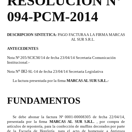
RESOLUCION Nº
Programas
094-PCM-2014
LEGISLACIÓN
Constitución Nacional
DESCRIPCION SINTETICA:
PAGO FACTURA A LA FIRMA MARCAS
AL SUR S.R.L.
Constitución Provincial
ANTECEDENTES
Carta Orgánica 2007
Nota Nº 205/SCICM/14 de fecha 23/04/14 Secretaria Comunicación
Institucional.-
Reglamento Interno
º 082
Nota N
-SL-14
de fecha 23/04/14 Secretaria Legislativa
Digesto
La factura presentada por la firma
MARCAS AL SUR S.R.L
.-
Organigrama
FUNDAMENTOS
DOCUMENTOS
Se debe abonar la factura Nº 0001-00008305 de fecha 22/04/14,
Informes de Gestión
presentada por la firma
MARCAS AL SUR S.R.L.
, por compra de
artículos de repostería, para la confección de muffins decorados por parte
de la Escuela de Hotelería, para el acto de homenaje a Antiguos
Proyectos Presentados