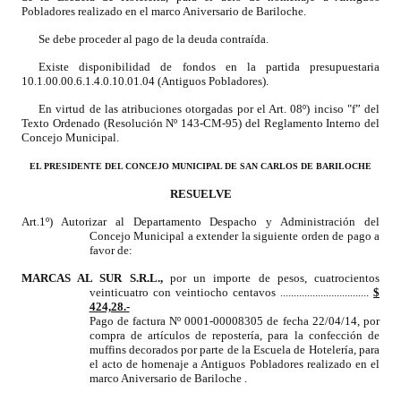
Pobladores realizado en el marco Aniversario de Bariloche.
Dictámenes Asesoría Letrada
Se debe proceder al pago de la deuda contraída.
Existe disponibilidad de fondos en la partida presupuestaria
Actas de Sesión
10.1.00.00.6.1.4.0.10.01.04 (Antiguos Pobladores).
Informes de Unidad Coordinadora
En virtud de las atribuciones otorgadas por el Art. 08º) inciso "f” del
Texto Ordenado (Resolución Nº 143-CM-95) del Reglamento Interno del
Concejo Municipal.
Ejecución Presupuestaria
EL PRESIDENTE DEL CONCEJO MUNICIPAL DE SAN CARLOS DE BARILOCHE
Actas de Audiencias Públicas
RESUELVE
NORMATIVA
Art.1º) Autorizar al Departamento Despacho y Administración del
Concejo Municipal a extender la siguiente orden de pago a
favor de:
Comunicaciones
MARCAS AL SUR S.R.L.
,
por un importe de pesos, cuatrocientos
veinticuatro con veintiocho centavos .................................
$
Declaraciones
424,28.-
Pago de factura Nº 0001-00008305 de fecha 22/04/14,
por
Resoluciones
compra de artículos de repostería, para la confección de
muffins decorados por parte de la Escuela de Hotelería, para
el acto de homenaje a Antiguos Pobladores realizado en el
Resoluciones de Presidencia
marco Aniversario de Bariloche
.