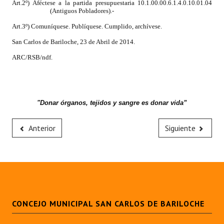
Art.2º) Aféctese a la partida presupuestaria 10.1.00.00.6.1.4.0.10.01.04
INSTITUCIONAL
(Antiguos Pobladores).-
Art.3º) Comuníquese. Publíquese. Cumplido, archívese.
Antiguos Pobladores
San Carlos de Bariloche, 23 de Abril de 2014.
Noticias Destacadas
ARC/RSB/ndf.
Registros y Distinciones
Datos Históricos
"Donar órganos, tejidos y sangre es donar vida”
Premio al Mérito - Registro
Anterior
Siguiente
Audiencias Públicas - Registro
Mujeres que Dejaron Huellas - Registro
Periodistas Decanos - Registro
Ciudadano Ilustre - Registro
CONCEJO MUNICIPAL SAN CARLOS DE BARILOCHE
Banca del Vecino - Registro