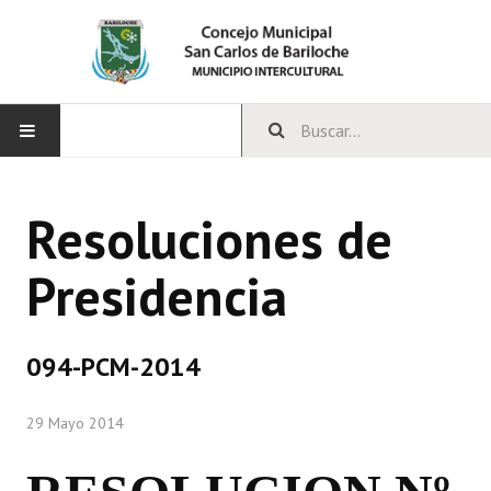
INICIO
Resoluciones de
CONCEJO
Presidencia
Bloques Políticos
Integrantes del Concejo
094-PCM-2014
Comisiones Permanentes
29 Mayo 2014
Comisiones Especiales
Concejales Mandato Cumplido