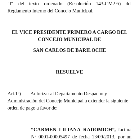
"f" del texto ordenado (Resolución 143-CM-95) del
INSTITUCIONAL
Reglamento Interno del Concejo Municipal.
Antiguos Pobladores
Noticias Destacadas
EL VICE PRESIDENTE PRIMERO A CARGO DEL
CONCEJO MUNICIPAL DE
Registros y Distinciones
SAN CARLOS DE BARILOCHE
Datos Históricos
Premio al Mérito - Registro
RESUELVE
Audiencias Públicas - Registro
Art.1º)
Autorizar al Departamento Despacho y
Mujeres que Dejaron Huellas - Registro
Administración del Concejo Municipal a extender la siguiente
Periodistas Decanos - Registro
orden de pago a favor de:
Ciudadano Ilustre - Registro
“CARMEN LILIANA RADOMICH”,
factura
Banca del Vecino - Registro
Nº 0001-00005497 de fecha 13/09/2013, por un