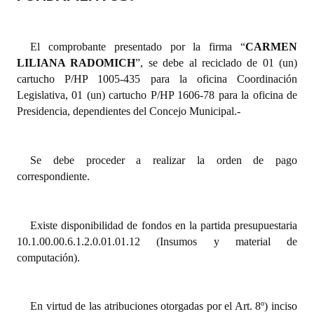
Dictámenes Asesoría Letrada
El comprobante presentado por la firma “
CARMEN
Actas de Sesión
LILIANA RADOMICH
”, se debe al reciclado de 01 (un)
cartucho P/HP 1005-435 para la oficina Coordinación
Informes de Unidad Coordinadora
Legislativa, 01 (un) cartucho P/HP 1606-78 para la oficina de
Presidencia, dependientes del Concejo Municipal.-
Ejecución Presupuestaria
Actas de Audiencias Públicas
Se debe proceder a realizar la orden de pago
NORMATIVA
correspondiente.
Comunicaciones
Existe disponibilidad de fondos en la partida presupuestaria
Declaraciones
10.1.00.00.6.1.2.0.01.01.12 (Insumos y material de
computación).
Resoluciones
Resoluciones de Presidencia
En virtud de las atribuciones otorgadas por el Art. 8º) inciso