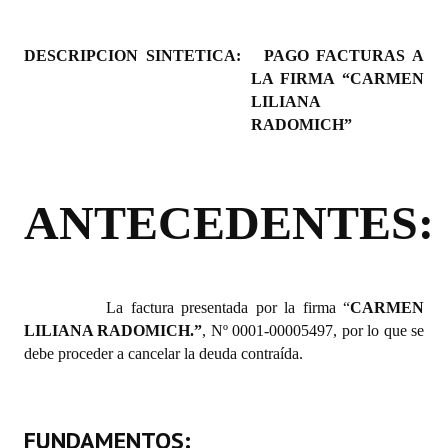
Programas
DESCRIPCION SINTETICA:
PAGO FACTURAS A
LEGISLACIÓN
LA FIRMA “CARMEN
LILIANA
Constitución Nacional
RADOMICH”
Constitución Provincial
Carta Orgánica 2007
ANTECEDENTES:
Reglamento Interno
Digesto
La factura presentada por la firma “
CARMEN
Organigrama
LILIANA RADOMICH.”
, Nº 0001-00005497, por lo que se
debe proceder a cancelar la deuda contraída.
DOCUMENTOS
Informes de Gestión
FUNDAMENTOS:
Proyectos Presentados