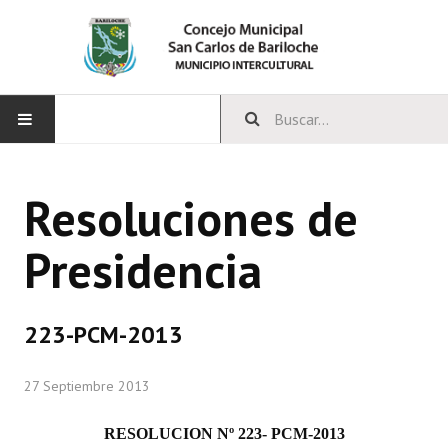
INICIO
Resoluciones de
CONCEJO
Presidencia
Bloques Políticos
Integrantes del Concejo
223-PCM-2013
Comisiones Permanentes
27 Septiembre 2013
Comisiones Especiales
Concejales Mandato Cumplido
RESOLUCION Nº 223- PCM-2013