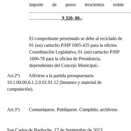
importe de pesos trescientos veinte
Huéspedes de Honor - Registro
…………………………………………………………
Antiguos Pobladores - Registro
……...................
$ 320, 00.-
Reconocimientos - Registro
El comprobante presentado se debe
al reciclado de
Bariloche, Municipio intercultural
01 (un) cartucho P/HP 1005-435 para la oficina
Coordinación Legislativa, 01 (un) cartucho P/HP
Entrega de distinciones
1606-78 para la oficina de Presidencia,
dependientes del Concejo Municipal.-
REFORMA DE LA CARTA ORGÁNICA
Art.2º)
Aféctese a la partida presupuestaria
10.1.00.00.6.1.2.0.01.01.12 (Insumos y material de
computación).
Art.3º)
Comuníquese. Publíquese. Cumplido, archívese.
San Carlos de Bariloche, 17 de Septiembre de 2013.