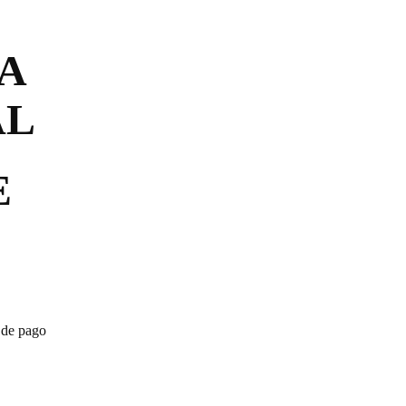
 A
AL
E
 de pago