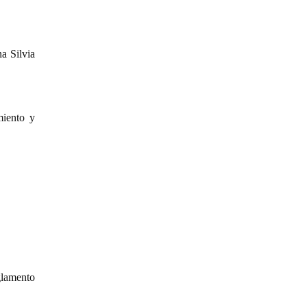
a Silvia
miento y
glamento