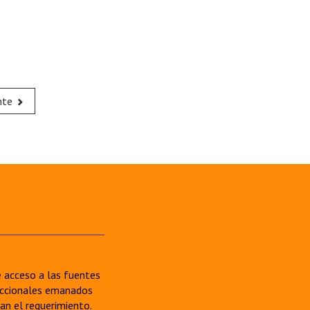
nte
re acceso a las fuentes
sdiccionales emanados
van el requerimiento.