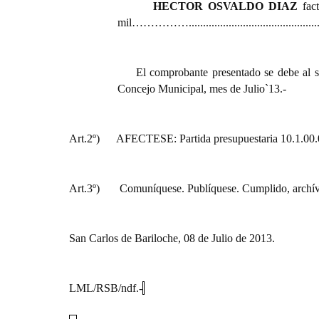
HECTOR OSVALDO DIAZ
fact
mil……………................................................
El comprobante presentado se debe al s
Concejo Municipal, mes de Julio`13.-
Art.2º)
AFECTESE: Partida presupuestaria 10.1.00.00
Art.3º) Comuníquese. Publíquese. Cumplido, archív
San Carlos de Bariloche, 08 de Julio de 2013.
LML/RSB/ndf.-