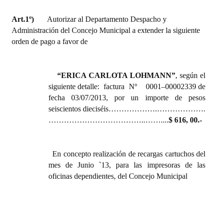
Huéspedes de Honor - Registro
Art.1º)
Autorizar al Departamento Despacho y
Antiguos Pobladores - Registro
Administración del Concejo Municipal a extender la siguiente
orden de pago a favor de
Reconocimientos - Registro
Bariloche, Municipio intercultural
“ERICA CARLOTA LOHMANN”
,
según el
siguiente detalle:
factura Nº 0001–00002339 de
Entrega de distinciones
fecha 03/07/2013, por un importe de pesos
seiscientos dieciséis……………….……………….
REFORMA DE LA CARTA ORGÁNICA
………………………………..……....
$ 616, 00.-
En concepto
realización de recargas cartuchos del
mes de Junio `13, para las impresoras de las
oficinas dependientes, del Concejo Municipal