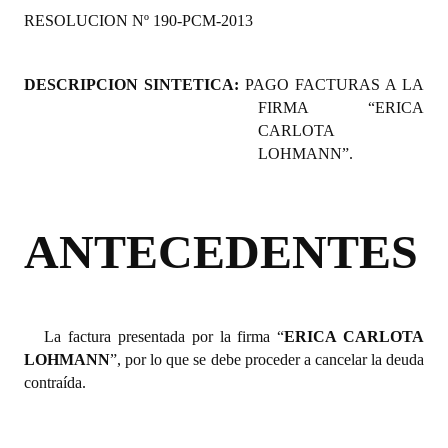
RESOLUCION Nº 190-PCM-2013
Programas
LEGISLACIÓN
DESCRIPCION SINTETICA:
PAGO FACTURAS A LA
FIRMA “ERICA
Constitución Nacional
CARLOTA
Constitución Provincial
LOHMANN”.
Carta Orgánica 2007
ANTECEDENTES
Reglamento Interno
Digesto
Organigrama
La factura presentada por la firma “
ERICA CARLOTA
LOHMANN
DOCUMENTOS
”, por lo que se debe proceder a cancelar la deuda
contraída.
Informes de Gestión
Proyectos Presentados