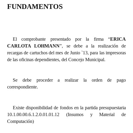
FUNDAMENTOS
Dictámenes Asesoría Letrada
Actas de Sesión
Informes de Unidad Coordinadora
El comprobante presentado por la firma “
ERICA
CARLOTA LOHMANN
”, se debe a la realización de
Ejecución Presupuestaria
recargas de cartuchos del mes de Junio `13, para las impresoras
de las oficinas dependientes, del Concejo Municipal.
Actas de Audiencias Públicas
NORMATIVA
Se debe proceder a realizar la orden de pago
correspondiente.
Comunicaciones
Declaraciones
Existe disponibilidad de fondos en la partida presupuestaria
Resoluciones
10.1.00.00.6.1.2.0.01.01.12 (Insumos y Material de
Computación)
Resoluciones de Presidencia