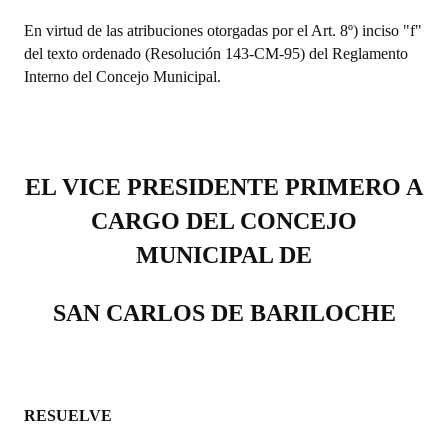
INSTITUCIONAL
En virtud de las atribuciones otorgadas por el Art. 8º) inciso "f"
del texto ordenado (Resolución 143-CM-95) del Reglamento
Antiguos Pobladores
Interno del Concejo Municipal.
Noticias Destacadas
Registros y Distinciones
Datos Históricos
EL VICE PRESIDENTE PRIMERO A
CARGO DEL CONCEJO
Premio al Mérito - Registro
MUNICIPAL DE
Audiencias Públicas - Registro
Mujeres que Dejaron Huellas - Registro
SAN CARLOS DE BARILOCHE
Periodistas Decanos - Registro
Ciudadano Ilustre - Registro
RESUELVE
Banca del Vecino - Registro