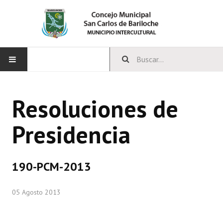
INICIO
Resoluciones de
CONCEJO
Presidencia
Bloques Políticos
Integrantes del Concejo
190-PCM-2013
Comisiones Permanentes
05 Agosto 2013
Comisiones Especiales
Concejales Mandato Cumplido