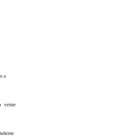
o a
 veinte
ndiente