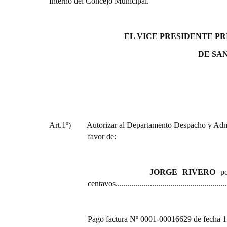
Interno del Concejo Municipal.
EL VICE PRESIDENTE P
DE SA
Art.1º)
Autorizar al Departamento Despacho y Admin
favor de:
JORGE RIVERO
por
centavos.........................................................
Pago factura Nº 0001-00016629 de fecha 13