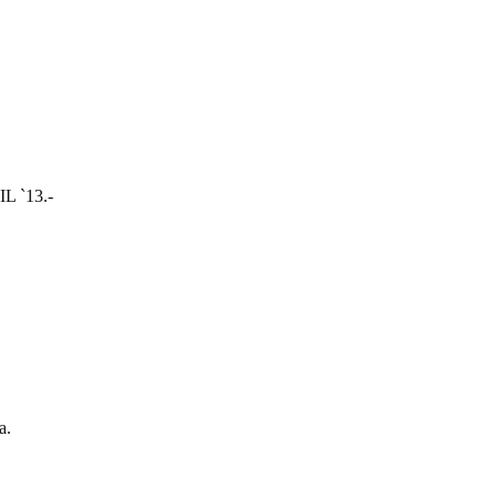
 `13.-
a.