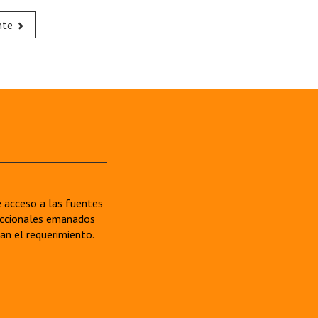
nte
re acceso a las fuentes
sdiccionales emanados
van el requerimiento.