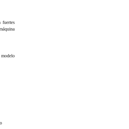
 fuertes
 máquina
H modelo
to