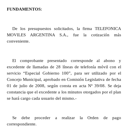
FUNDAMENTOS:
Dictámenes Asesoría Letrada
Actas de Sesión
De los presupuestos solicitados, la firma TELEFONICA
Informes de Unidad Coordinadora
MOVILES ARGENTINA S.A., fue la cotización más
conveniente.
Ejecución Presupuestaria
Actas de Audiencias Públicas
El comprobante presentado corresponde al abono y
excedente de llamadas de 28 líneas de telefonía móvil con el
NORMATIVA
servicio “Especial Gobierno 100”, para ser utilizado por el
Concejo Municipal, aprobado en Comisión Legislativa de fecha
Comunicaciones
01 de julio de 2008, según consta en acta Nº 39/08. Se deja
constancia que el excedente a los minutos otorgados por el plan
Declaraciones
se hará cargo cada usuario del mismo.-
Resoluciones
Se debe proceder a realizar la Orden de pago
Resoluciones de Presidencia
correspondiente.