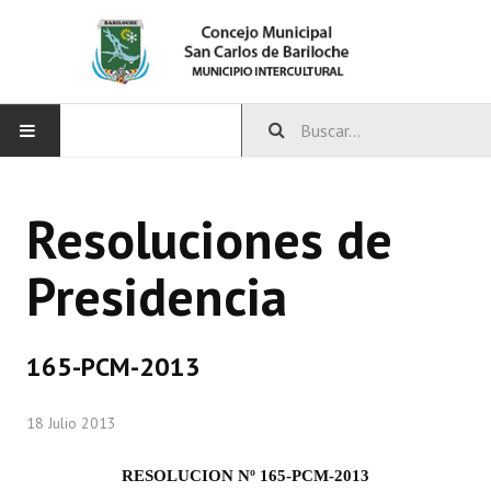
INICIO
Resoluciones de
CONCEJO
Presidencia
Bloques Políticos
Integrantes del Concejo
165-PCM-2013
Comisiones Permanentes
18 Julio 2013
Comisiones Especiales
Concejales Mandato Cumplido
RESOLUCION Nº 165-PCM-2013