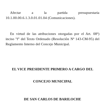
INSTITUCIONAL
Afectar a la partida presupuestaria
Antiguos Pobladores
10.1.00.00.6.1.3.0.01.01.04 (Comunicaciones).
Noticias Destacadas
Registros y Distinciones
En virtud de las atribuciones otorgadas por el Art. 08º)
inciso "f" del Texto Ordenado (Resolución Nº 143-CM-95) del
Datos Históricos
Reglamento Interno del Concejo Municipal.
Premio al Mérito - Registro
Audiencias Públicas - Registro
EL VICE PRESIDENTE PRIMERO A CARGO DEL
Mujeres que Dejaron Huellas - Registro
Periodistas Decanos - Registro
CONCEJO MUNICIPAL
Ciudadano Ilustre - Registro
DE SAN CARLOS DE BARILOCHE
Banca del Vecino - Registro