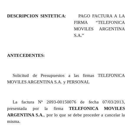
Programas
DESCRIPCION SINTETICA
:
PAGO FACTURA A LA
LEGISLACIÓN
FIRMA “TELEFONICA
MOVILES ARGENTINA
Constitución Nacional
S.A.”
Constitución Provincial
ANTECEDENTES:
Carta Orgánica 2007
Reglamento Interno
Solicitud de Presupuestos a las firmas TELEFONICA
Digesto
MOVILES ARGENTINA S.A. y PERSONAL
Organigrama
La factura Nº 2093-00150076 de fecha 07/03/2013,
DOCUMENTOS
presentada por la firma
TELEFONICA MOVILES
ARGENTINA S.A.
, por lo que se debe proceder a cancelar la
Informes de Gestión
misma.
Proyectos Presentados