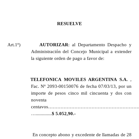
Huéspedes de Honor - Registro
Antiguos Pobladores - Registro
RESUELVE
Reconocimientos - Registro
Bariloche, Municipio intercultural
Art.1º)
AUTORIZAR
: al Departamento Despacho y
Administración del Concejo Municipal a extender
Entrega de distinciones
la siguiente orden de pago a favor de:
REFORMA DE LA CARTA ORGÁNICA
TELEFONICA MOVILES ARGENTINA S.A.
,
Fac. Nº 2093-00150076 de fecha 07/03/13, por un
importe de pesos cinco mil cincuenta y dos con
noventa
centavos…………………………………………………
….............
$ 5.052,90.-
En concepto abono y excedente de llamadas de 28