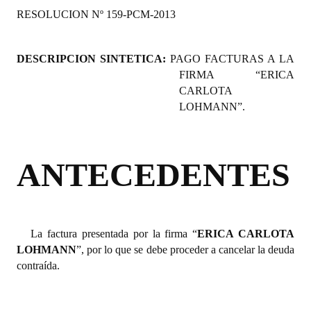
RESOLUCION Nº 159-PCM-2013
Programas
LEGISLACIÓN
DESCRIPCION SINTETICA:
PAGO FACTURAS A LA
FIRMA “ERICA
Constitución Nacional
CARLOTA
Constitución Provincial
LOHMANN”.
Carta Orgánica 2007
ANTECEDENTES
Reglamento Interno
Digesto
Organigrama
La factura presentada por la firma “
ERICA CARLOTA
LOHMANN
DOCUMENTOS
”, por lo que se debe proceder a cancelar la deuda
contraída.
Informes de Gestión
Proyectos Presentados