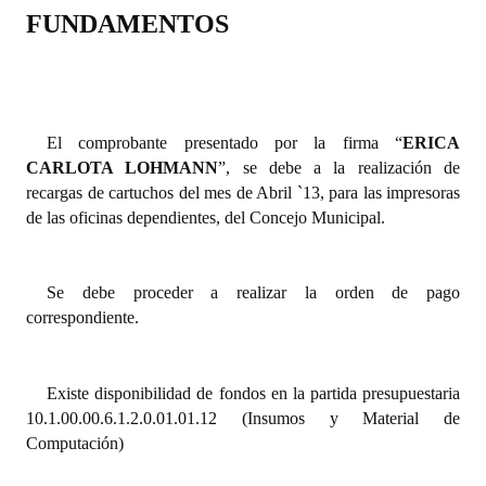
FUNDAMENTOS
Dictámenes Asesoría Letrada
Actas de Sesión
Informes de Unidad Coordinadora
El comprobante presentado por la firma “
ERICA
CARLOTA LOHMANN
”, se debe a la realización de
Ejecución Presupuestaria
recargas de cartuchos del mes de Abril `13, para las impresoras
de las oficinas dependientes, del Concejo Municipal.
Actas de Audiencias Públicas
NORMATIVA
Se debe proceder a realizar la orden de pago
correspondiente.
Comunicaciones
Declaraciones
Existe disponibilidad de fondos en la partida presupuestaria
Resoluciones
10.1.00.00.6.1.2.0.01.01.12 (Insumos y Material de
Computación)
Resoluciones de Presidencia