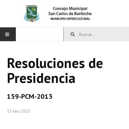
INICIO
Resoluciones de
CONCEJO
Presidencia
Bloques Políticos
Integrantes del Concejo
159-PCM-2013
Comisiones Permanentes
17 Julio 2013
Comisiones Especiales
Concejales Mandato Cumplido