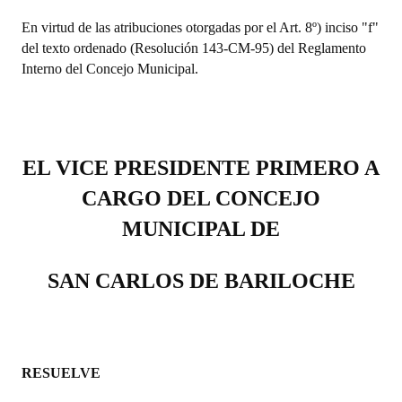
INSTITUCIONAL
En virtud de las atribuciones otorgadas por el Art. 8º) inciso "f"
del texto ordenado (Resolución 143-CM-95) del Reglamento
Antiguos Pobladores
Interno del Concejo Municipal.
Noticias Destacadas
Registros y Distinciones
Datos Históricos
EL VICE PRESIDENTE PRIMERO A
CARGO DEL CONCEJO
Premio al Mérito - Registro
MUNICIPAL DE
Audiencias Públicas - Registro
Mujeres que Dejaron Huellas - Registro
SAN CARLOS DE BARILOCHE
Periodistas Decanos - Registro
Ciudadano Ilustre - Registro
RESUELVE
Banca del Vecino - Registro