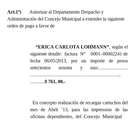
Huéspedes de Honor - Registro
Art.1º)
Autorizar al Departamento Despacho y
Antiguos Pobladores - Registro
Administración del Concejo Municipal a extender la siguiente
orden de pago a favor de
Reconocimientos - Registro
Bariloche, Municipio intercultural
“ERICA CARLOTA LOHMANN”
,
según el
siguiente detalle:
factura Nº 0001–00002241 de
Entrega de distinciones
fecha 06/05/2013, por un importe de pesos
setecientos sesenta y uno……………….
REFORMA DE LA CARTA ORGÁNICA
……………….………………………………..
……....
$ 761, 00.-
En concepto
realización de recargas cartuchos del
mes de Abril `13, para las impresoras de las
oficinas dependientes, del Concejo Municipal