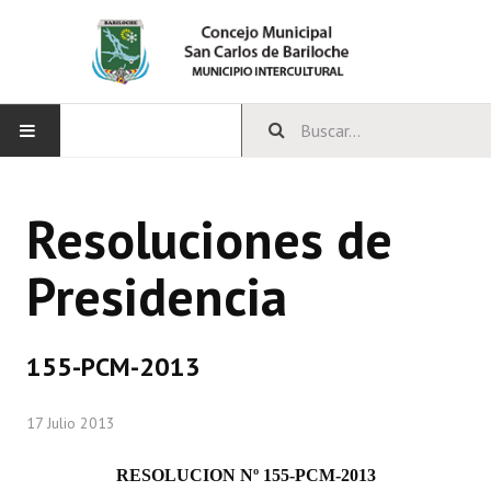
INICIO
Resoluciones de
CONCEJO
Presidencia
Bloques Políticos
Integrantes del Concejo
155-PCM-2013
Comisiones Permanentes
17 Julio 2013
Comisiones Especiales
Concejales Mandato Cumplido
RESOLUCION Nº 155-PCM-2013