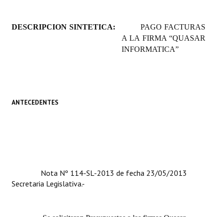
Programas
DESCRIPCION SINTETICA:
PAGO FACTURAS
LEGISLACIÓN
A LA FIRMA “QUASAR
INFORMATICA”
Constitución Nacional
Constitución Provincial
Carta Orgánica 2007
ANTECEDENTES
Reglamento Interno
Digesto
Organigrama
Nota Nº 114-SL-2013 de fecha 23/05/2013
DOCUMENTOS
Secretaria Legislativa.-
Informes de Gestión
Proyectos Presentados