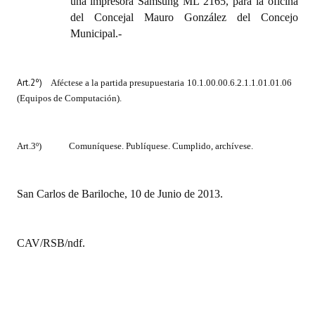
una impresora Samsung ML 2165, para la oficina
del Concejal Mauro González del Concejo
Municipal.-
Art.2º)
Aféctese a la partida presupuestaria
10.1.00.00.6.2.1.1.01.01.06
(Equipos de Computación).
Art.3º)
Comuníquese. Publíquese. Cumplido, archívese.
San Carlos de Bariloche, 10 de Junio de 2013.
CAV/RSB/ndf.