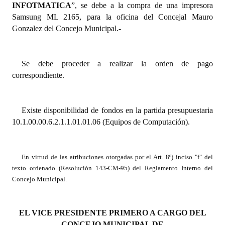
INFOTMATICA
”, se debe a la compra de una impresora
INSTITUCIONAL
Samsung ML 2165, para la oficina del Concejal Mauro
Gonzalez del Concejo Municipal.-
Antiguos Pobladores
Noticias Destacadas
Se debe proceder a realizar la orden de pago
Registros y Distinciones
correspondiente.
Datos Históricos
Existe disponibilidad de fondos en la partida presupuestaria
Premio al Mérito - Registro
10.1.00.00.6.2.1.1.01.01.06 (Equipos de Computación).
Audiencias Públicas - Registro
Mujeres que Dejaron Huellas - Registro
En virtud de las atribuciones otorgadas por el Art. 8º) inciso "f" del
texto ordenado (Resolución 143-CM-95) del Reglamento Interno del
Periodistas Decanos - Registro
Concejo Municipal.
Ciudadano Ilustre - Registro
EL VICE PRESIDENTE PRIMERO A CARGO DEL
Banca del Vecino - Registro
CONCEJO MUNICIPAL DE