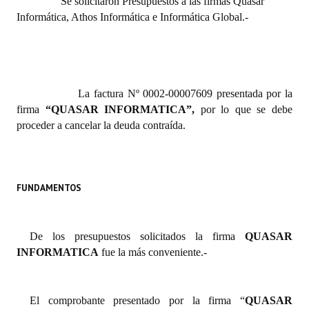
Se solicitaron Presupuestos a las firmas Quasar
Informática, Athos Informática e Informática Global.-
Dictámenes Asesoría Letrada
Actas de Sesión
Informes de Unidad Coordinadora
La factura Nº 0002-00007609 presentada por la
firma
“QUASAR INFORMATICA
”
,
por lo que se debe
Ejecución Presupuestaria
proceder a cancelar la deuda contraída.
Actas de Audiencias Públicas
NORMATIVA
FUNDAMENTOS
Comunicaciones
Declaraciones
De los presupuestos solicitados la firma
QUASAR
INFORMATICA
fue la más conveniente.-
Resoluciones
Resoluciones de Presidencia
El comprobante presentado por la firma “
QUASAR