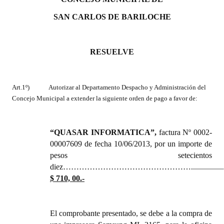
Huéspedes de Honor - Registro
SAN CARLOS DE BARILOCHE
Antiguos Pobladores - Registro
Reconocimientos - Registro
RESUELVE
Bariloche, Municipio intercultural
Art.1º)
Autorizar al Departamento Despacho y Administración del
Entrega de distinciones
Concejo Municipal a extender la siguiente orden de pago a favor de:
REFORMA DE LA CARTA ORGÁNICA
“
QUASAR INFORMATICA
”,
factura Nº 0002-
00007609 de fecha 10/06/2013, por un importe de
pesos setecientos
diez…………………………………………....................
$ 710, 00.-
El comprobante presentado, se debe a la compra de