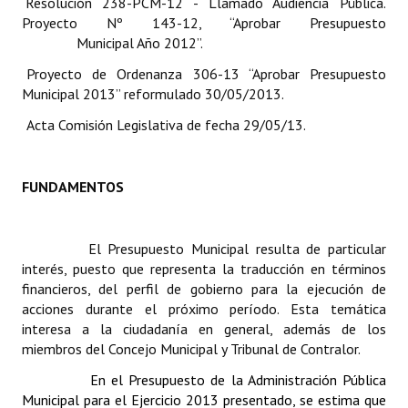
Resolución 238-PCM-12 - Llamado Audiencia Pública.
Proyecto Nº 143-12, “Aprobar Presupuesto
Dictámenes Asesoría Letrada
Municipal Año 2012”.
Proyecto de Ordenanza 306-13 “Aprobar Presupuesto
Actas de Sesión
Municipal 2013” reformulado 30/05/2013.
Informes de Unidad Coordinadora
Acta Comisión Legislativa de fecha 29/05/13.
Ejecución Presupuestaria
FUNDAMENTOS
Actas de Audiencias Públicas
NORMATIVA
El Presupuesto Municipal resulta de particular
interés, puesto que representa la traducción en términos
Comunicaciones
financieros, del perfil de gobierno para la ejecución de
Declaraciones
acciones durante el próximo período. Esta temática
interesa a la ciudadanía en general, además de los
Resoluciones
miembros del Concejo Municipal y Tribunal de Contralor.
En el Presupuesto de la Administración Pública
Resoluciones de Presidencia
Municipal para el Ejercicio 2013 presentado, se estima que