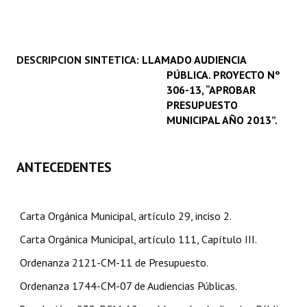
Programas
LEGISLACIÓN
DESCRIPCION SINTETICA:
LLAMADO AUDIENCIA
PÚBLICA. PROYECTO Nº
Constitución Nacional
306-13, “APROBAR
Constitución Provincial
PRESUPUESTO
MUNICIPAL AÑO 2013”.
Carta Orgánica 2007
Reglamento Interno
ANTECEDENTES
Digesto
Carta Orgánica Municipal, artículo 29, inciso 2.
Organigrama
Carta Orgánica Municipal, artículo 111, Capítulo III.
DOCUMENTOS
Ordenanza 2121-CM-11 de Presupuesto.
Informes de Gestión
Ordenanza 1744-CM-07 de Audiencias Públicas.
Proyectos Presentados