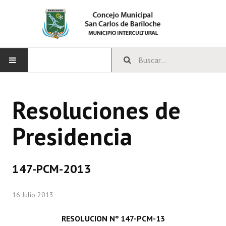
INICIO
Resoluciones de
CONCEJO
Presidencia
Bloques Políticos
Integrantes del Concejo
147-PCM-2013
Comisiones Permanentes
16 Julio 2013
Comisiones Especiales
Concejales Mandato Cumplido
RESOLUCION Nº 147-PCM-13