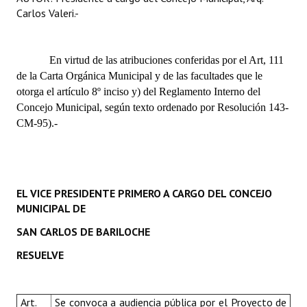
Carlos Valeri.-
Huéspedes de Honor - Registro
Antiguos Pobladores - Registro
En virtud de las atribuciones conferidas por el Art, 111
Reconocimientos - Registro
de la Carta Orgánica Municipal y de las facultades que le
otorga el artículo 8º inciso y) del Reglamento Interno del
Bariloche, Municipio intercultural
Concejo Municipal, según texto ordenado por Resolución 143-
CM-95).-
Entrega de distinciones
REFORMA DE LA CARTA ORGÁNICA
EL VICE PRESIDENTE PRIMERO A CARGO DEL CONCEJO
MUNICIPAL DE
SAN CARLOS DE BARILOCHE
RESUELVE
Art.
Se
convoca a audiencia pública
por el Proyecto de