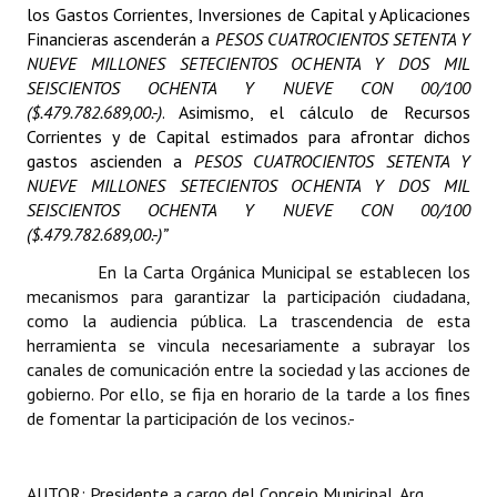
los Gastos Corrientes, Inversiones de Capital y Aplicaciones
INSTITUCIONAL
Financieras ascenderán a
PESOS CUATROCIENTOS SETENTA Y
NUEVE MILLONES SETECIENTOS OCHENTA Y DOS MIL
Antiguos Pobladores
SEISCIENTOS OCHENTA Y NUEVE CON 00/100
($.479.782.689,00.-)
Noticias Destacadas
. Asimismo, el cálculo de Recursos
Corrientes y de Capital estimados para afrontar dichos
Registros y Distinciones
gastos ascienden a
PESOS CUATROCIENTOS SETENTA Y
NUEVE MILLONES SETECIENTOS OCHENTA Y DOS MIL
Datos Históricos
SEISCIENTOS OCHENTA Y NUEVE CON 00/100
($.479.782.689,00.-)”
Premio al Mérito - Registro
En la Carta Orgánica Municipal se establecen los
Audiencias Públicas - Registro
mecanismos para garantizar la participación ciudadana,
como la audiencia pública. La trascendencia de esta
Mujeres que Dejaron Huellas - Registro
herramienta se vincula necesariamente a subrayar los
canales de comunicación entre la sociedad y las acciones de
Periodistas Decanos - Registro
gobierno. Por ello, se fija en horario de la tarde a los fines
de fomentar la participación de los vecinos.-
Ciudadano Ilustre - Registro
Banca del Vecino - Registro
AUTOR: Presidente a cargo del Concejo Municipal, Arq.