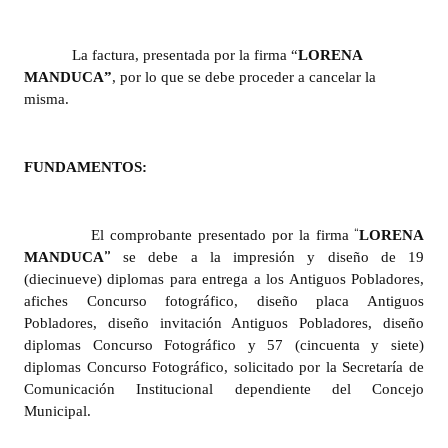
Dictámenes Asesoría Letrada
La factura, presentada por la firma “
LORENA
MANDUCA”
, por lo que se debe proceder a cancelar la
Actas de Sesión
misma.
Informes de Unidad Coordinadora
Ejecución Presupuestaria
FUNDAMENTOS:
Actas de Audiencias Públicas
“
El comprobante presentado por la firma
LORENA
NORMATIVA
”
MANDUCA
se debe a la impresión y diseño de 19
(diecinueve) diplomas para entrega a los Antiguos Pobladores,
Comunicaciones
afiches Concurso fotográfico, diseño placa Antiguos
Pobladores, diseño invitación Antiguos Pobladores, diseño
Declaraciones
diplomas Concurso Fotográfico y 57 (cincuenta y siete)
diplomas Concurso Fotográfico, solicitado por la Secretaría de
Resoluciones
Comunicación Institucional dependiente del Concejo
Municipal.
Resoluciones de Presidencia