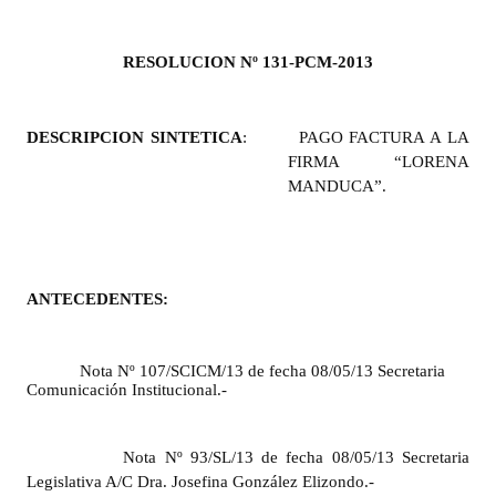
Programas
RESOLUCION Nº 131-PCM-2013
LEGISLACIÓN
Constitución Nacional
DESCRIPCION SINTETICA
:
PAGO FACTURA A LA
FIRMA “LORENA
Constitución Provincial
MANDUCA”.
Carta Orgánica 2007
Reglamento Interno
ANTECEDENTES:
Digesto
Organigrama
Nota Nº 107/SCICM/13 de fecha 08/05/13 Secretaria
Comunicación Institucional.-
DOCUMENTOS
Informes de Gestión
Nota Nº 93/SL/13 de fecha 08/05/13 Secretaria
Legislativa A/C Dra. Josefina González Elizondo.-
Proyectos Presentados