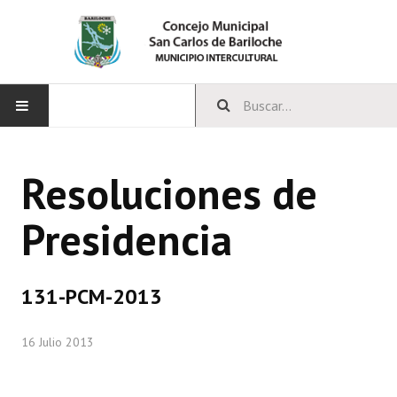
INICIO
Resoluciones de
CONCEJO
Presidencia
Bloques Políticos
Integrantes del Concejo
131-PCM-2013
Comisiones Permanentes
16 Julio 2013
Comisiones Especiales
Concejales Mandato Cumplido