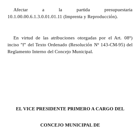
INSTITUCIONAL
Afectar a la partida presupuestaria
10.1.00.00.6.1.3.0.01.01.11 (Imprenta y Reproducción).
Antiguos Pobladores
Noticias Destacadas
En virtud de las atribuciones otorgadas por el Art. 08º)
Registros y Distinciones
inciso "f" del Texto Ordenado (Resolución Nº 143-CM-95) del
Reglamento Interno del Concejo Municipal.
Datos Históricos
Premio al Mérito - Registro
Audiencias Públicas - Registro
Mujeres que Dejaron Huellas - Registro
Periodistas Decanos - Registro
EL VICE PRESIDENTE PRIMERO A CARGO DEL
Ciudadano Ilustre - Registro
CONCEJO MUNICIPAL DE
Banca del Vecino - Registro