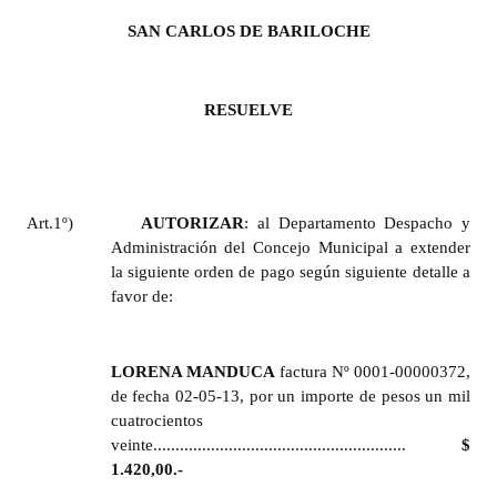
Huéspedes de Honor - Registro
SAN CARLOS DE BARILOCHE
Antiguos Pobladores - Registro
RESUELVE
Reconocimientos - Registro
Bariloche, Municipio intercultural
Entrega de distinciones
Art.1º)
AUTORIZAR
: al Departamento Despacho y
Administración del Concejo Municipal a extender
REFORMA DE LA CARTA ORGÁNICA
la siguiente orden de pago según siguiente detalle a
favor de:
LORENA MANDUCA
factura Nº 0001-00000372,
de fecha 02-05-13, por un importe de pesos un mil
cuatrocientos
veinte.........................................................
$
1.420,00.-