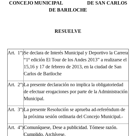
CONCEJO MUNICIPAL DE SAN CARLOS
Huéspedes de Honor - Registro
DE BARILOCHE
Antiguos Pobladores - Registro
Reconocimientos - Registro
RESUELVE
Bariloche, Municipio intercultural
Art. 1°)
Se declara de Interés Municipal y Deportivo la Carrera
Entrega de distinciones
“1º edición El Tour de los Andes 2013” a realizarse el
15,16 y 17 de febrero de 2013, en la ciudad de San
REFORMA DE LA CARTA ORGÁNICA
Carlos de Bariloche
Art. 2°)
La presente declaración no implica la obligatoriedad
de efectuar erogaciones por parte de la Administración
Municipal.
Art. 3°)
La presente Resolución se aprueba ad-referéndum de
la próxima sesión ordinaria del Concejo Municipal.-
Art. 4°)
Comuníquese, Dese a publicidad. Tómese razón.
Cumplido. Archívese.