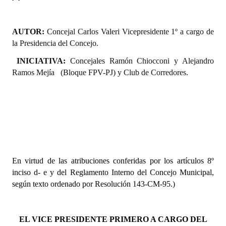
INSTITUCIONAL
Antiguos Pobladores
AUTOR:
Concejal Carlos Valeri Vicepresidente 1º a cargo de
la Presidencia del Concejo.
Noticias Destacadas
INICIATIVA:
Concejales Ramón Chiocconi y Alejandro
Registros y Distinciones
Ramos Mejía (Bloque FPV-PJ) y Club de Corredores.
Datos Históricos
Premio al Mérito - Registro
Audiencias Públicas - Registro
Mujeres que Dejaron Huellas - Registro
En virtud de las atribuciones conferidas por los artículos 8º
inciso d- e y del Reglamento Interno del Concejo Municipal,
Periodistas Decanos - Registro
según texto ordenado por Resolución 143-CM-95.)
Ciudadano Ilustre - Registro
Banca del Vecino - Registro
EL VICE PRESIDENTE PRIMERO A CARGO DEL