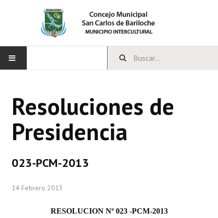
INICIO
Resoluciones de
CONCEJO
Presidencia
Bloques Políticos
Integrantes del Concejo
023-PCM-2013
Comisiones Permanentes
14 Febrero 2013
Comisiones Especiales
Concejales Mandato Cumplido
RESOLUCION Nº 023 -PCM-2013