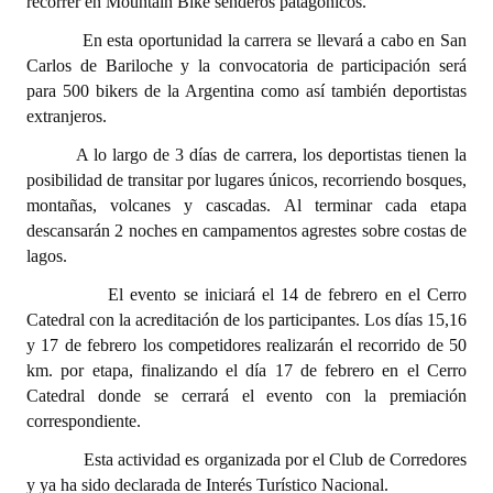
recorrer en Mountain Bike senderos patagónicos.
En esta oportunidad la carrera se llevará a cabo en San
Dictámenes Asesoría Letrada
Carlos de Bariloche y la convocatoria de participación será
Actas de Sesión
para 500 bikers de la Argentina como así también deportistas
extranjeros.
Informes de Unidad Coordinadora
A lo largo de 3 días de carrera, los deportistas tienen la
Ejecución Presupuestaria
posibilidad de transitar por lugares únicos, recorriendo bosques,
montañas, volcanes y cascadas. Al terminar cada etapa
Actas de Audiencias Públicas
descansarán 2 noches en campamentos agrestes sobre costas de
lagos.
NORMATIVA
El evento se iniciará el 14 de febrero en el Cerro
Catedral con la acreditación de los participantes. Los días 15,16
Comunicaciones
y 17 de febrero los competidores realizarán el recorrido de 50
Declaraciones
km. por etapa, finalizando el día 17 de febrero en el Cerro
Catedral donde se cerrará el evento con la premiación
Resoluciones
correspondiente.
Resoluciones de Presidencia
Esta actividad es organizada por el Club de Corredores
y ya ha sido declarada de Interés Turístico Nacional.