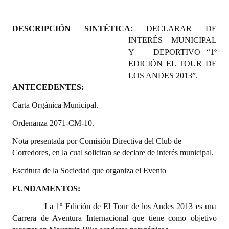
Programas
DESCRIPCIÓN SINTÉTICA
: DECLARAR DE
LEGISLACIÓN
INTERÉS MUNICIPAL
Y DEPORTIVO “1º
Constitución Nacional
EDICIÓN EL TOUR DE
LOS ANDES 2013”.
Constitución Provincial
ANTECEDENTES:
Carta Orgánica 2007
Carta Orgánica Municipal.
Reglamento Interno
Ordenanza 2071-CM-10.
Digesto
Nota presentada por Comisión Directiva del Club de
Corredores, en la cual solicitan se declare de interés municipal.
Organigrama
Escritura de la Sociedad que organiza el Evento
DOCUMENTOS
FUNDAMENTOS:
La 1º Edición de El Tour de los Andes 2013 es una
Informes de Gestión
Carrera de Aventura Internacional que tiene como objetivo
Proyectos Presentados