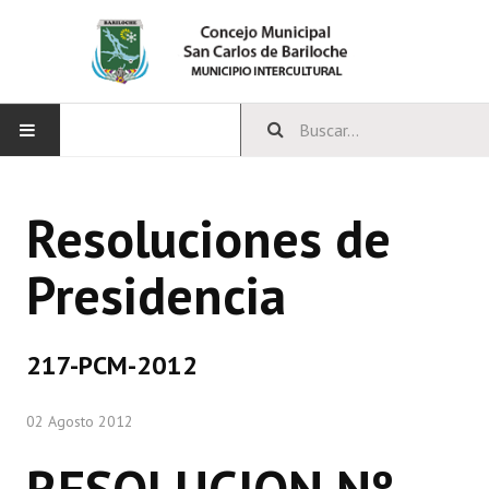
INICIO
Resoluciones de
CONCEJO
Presidencia
Bloques Políticos
Integrantes del Concejo
217-PCM-2012
Comisiones Permanentes
02 Agosto 2012
Comisiones Especiales
Concejales Mandato Cumplido