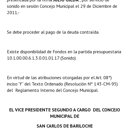
sonido en sesión Concejo Municipal el 29 de Diciembre de
Dictámenes Asesoría Letrada
2011.-
Actas de Sesión
Se debe proceder al pago de la deuda contraída.
Informes de Unidad Coordinadora
Ejecución Presupuestaria
Existe disponibilidad de fondos en la partida presupuestaria
10.1.00.00.6.1.3.0.01.01.17 (Sonido).
Actas de Audiencias Públicas
NORMATIVA
En virtud de las atribuciones otorgadas por el Art. 08º)
inciso "f” del Texto Ordenado (Resolución Nº 143-CM-95)
Comunicaciones
del Reglamento Interno del Concejo Municipal.
Declaraciones
Resoluciones
EL VICE PRESIDENTE SEGUNDO A CARGO DEL CONCEJO
MUNICIPAL DE
Resoluciones de Presidencia
SAN CARLOS DE BARILOCHE