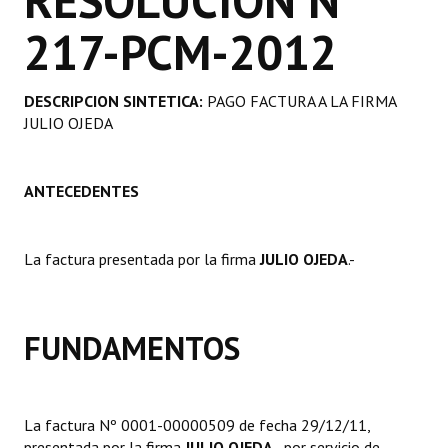
RESOLUCION Nº
Programas
217-PCM-2012
LEGISLACIÓN
DESCRIPCION SINTETICA:
PAGO FACTURA A LA FIRMA
Constitución Nacional
JULIO OJEDA
Constitución Provincial
ANTECEDENTES
Carta Orgánica 2007
Reglamento Interno
La factura presentada por la firma
JULIO OJEDA
.-
Digesto
Organigrama
FUNDAMENTOS
DOCUMENTOS
Informes de Gestión
La factura Nº 0001-00000509 de fecha 29/12/11,
presentada por la firma
JULIO OJEDA
., por servicio de
Proyectos Presentados