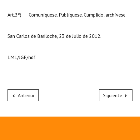
Huéspedes de Honor - Registro
Art.3º) Comuníquese. Publíquese. Cumplido, archívese.
Antiguos Pobladores - Registro
Reconocimientos - Registro
San Carlos de Bariloche, 23 de Julio de 2012.
Bariloche, Municipio intercultural
LML/JGE/ndf.
Entrega de distinciones
REFORMA DE LA CARTA ORGÁNICA
Anterior
Siguiente