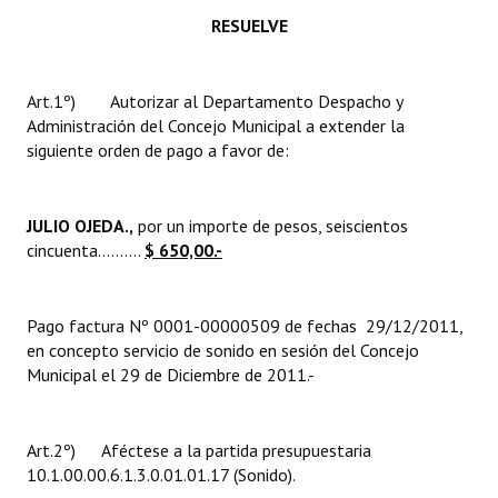
INSTITUCIONAL
RESUELVE
Antiguos Pobladores
Art.1º) Autorizar al Departamento Despacho y
Noticias Destacadas
Administración del Concejo Municipal a extender la
siguiente orden de pago a favor de:
Registros y Distinciones
Datos Históricos
JULIO OJEDA.,
por un importe de pesos, seiscientos
Premio al Mérito - Registro
cincuenta……….
$ 650,00.-
Audiencias Públicas - Registro
Pago factura Nº 0001-00000509 de fechas 29/12/2011,
Mujeres que Dejaron Huellas - Registro
en concepto servicio de sonido en sesión del Concejo
Municipal el 29 de Diciembre de 2011.-
Periodistas Decanos - Registro
Ciudadano Ilustre - Registro
Art.2º) Aféctese a la partida presupuestaria
10.1.00.00.6.1.3.0.01.01.17 (Sonido).
Banca del Vecino - Registro