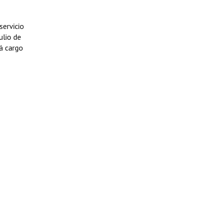
ervicio
ulio de
á cargo