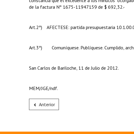
constancia que el excedente a los minutos otorgado
de la factura Nº 1675-11947159 de $ 692,32.-
Art.2º) AFECTESE: partida presupuestaria 10.1.00.0
Art.3º) Comuníquese. Publíquese. Cumplido, arch
San Carlos de Bariloche, 11 de Julio de 2012.
MEM/JGE/ndf.
Anterior