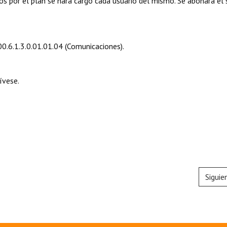
s por el plan se hará cargo cada usuario del mismo. Se abonará el 
0.6.1.3.0.01.01.04 (Comunicaciones).
ívese.
Siguie