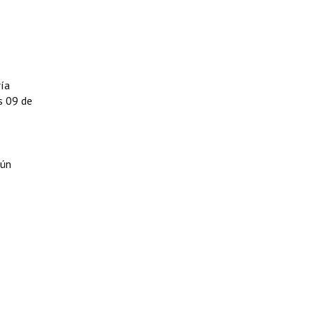
ría
s 09 de
egún