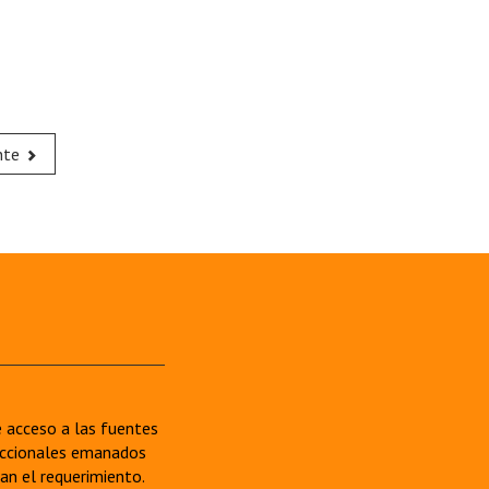
nte
re acceso a las fuentes
sdiccionales emanados
van el requerimiento.