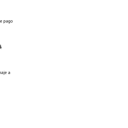
de pago
$
naje a