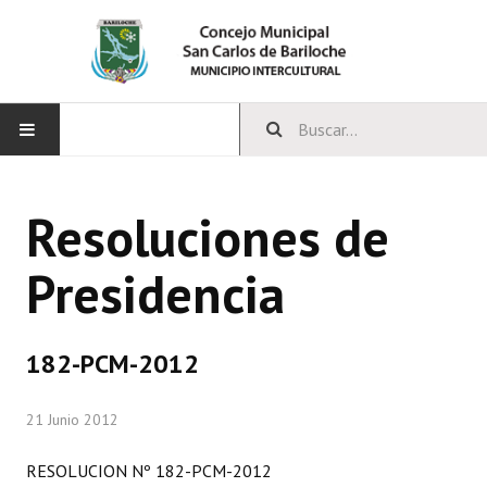
INICIO
Resoluciones de
CONCEJO
Presidencia
Bloques Políticos
Integrantes del Concejo
182-PCM-2012
Comisiones Permanentes
21 Junio 2012
Comisiones Especiales
Concejales Mandato Cumplido
RESOLUCION Nº 182-PCM-2012