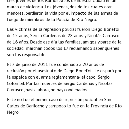
tres jóvenes de los Barrios Altos de nuestra ciudad en un
INSTITUCIONAL
marco de violencia. Los jóvenes, dos de los cuales eran
menores, perdieron la vida por el impacto de las armas de
Antiguos Pobladores
fuego de miembros de la Policía de Río Negro.
Las víctimas de la represión policial fueron Diego Bonefoi
Noticias Destacadas
de 15 años, Sergio Cárdenas de 28 años y Nicolás Carrasco
Registros y Distinciones
de 16 años. Desde ese día las familias, amigos y parte de la
sociedad marchan todos los 17 reclamando saber quiénes
Datos Históricos
son los responsables.
El 2 de junio de 2011 fue condenado a 20 años de
Premio al Mérito - Registro
reclusión por el asesinato de Diego Bonefoi –le disparó por
Audiencias Públicas - Registro
la espalda con el arma reglamentaria- el cabo Sergio
Colombil. Por las muertes de Sergio Cárdenas y Nicolás
Mujeres que Dejaron Huellas - Registro
Carrasco, hasta ahora, no hay condenados.
Este no fue el primer caso de represión policial en San
Periodistas Decanos - Registro
Carlos de Bariloche y tampoco lo fue en la Provincia de Río
Ciudadano Ilustre - Registro
Negro.
Banca del Vecino - Registro