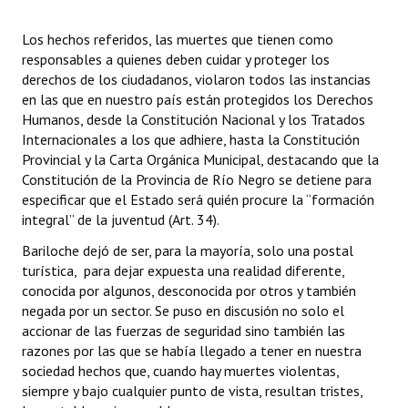
Huéspedes de Honor - Registro
Los hechos referidos, las muertes que tienen como
Antiguos Pobladores - Registro
responsables a quienes deben cuidar y proteger los
derechos de los ciudadanos, violaron todos las instancias
Reconocimientos - Registro
en las que en nuestro país están protegidos los Derechos
Humanos, desde la Constitución Nacional y los Tratados
Bariloche, Municipio intercultural
Internacionales a los que adhiere, hasta la Constitución
Provincial y la Carta Orgánica Municipal, destacando que la
Entrega de distinciones
Constitución de la Provincia de Río Negro se detiene para
especificar que el Estado será quién procure la “formación
REFORMA DE LA CARTA ORGÁNICA
integral” de la juventud (Art. 34).
Bariloche dejó de ser, para la mayoría, solo una postal
turística, para dejar expuesta una realidad diferente,
conocida por algunos, desconocida por otros y también
negada por un sector. Se puso en discusión no solo el
accionar de las fuerzas de seguridad sino también las
razones por las que se había llegado a tener en nuestra
sociedad hechos que, cuando hay muertes violentas,
siempre y bajo cualquier punto de vista, resultan tristes,