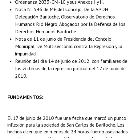
Ordenanza 2033-CM-10 y sus Anexos I y II.
Nota Nº 546 de ME del Concejo. De la APDH
Dictámenes Asesoría Letrada
Delegación Bariloche, Observatorio de Derechos
Humanos Río Negro, Abogados por la Defensa de los
Actas de Sesión
Derechos Humanos Bariloche.
Informes de Unidad Coordinadora
Nota de 11 de junio de Presidencia del Concejo
Municipal. De Multisectorial contra la Represión y la
Ejecución Presupuestaria
impunidad.
Reunión del día 14 de junio de 2012 con familiares de
Actas de Audiencias Públicas
las víctimas de la represión policial del 17 de Junio de
2010.
NORMATIVA
Comunicaciones
FUNDAMENTOS:
Declaraciones
Resoluciones
El 17 de junio de 2010 fue una fecha que marcó un punto
inflexión para la sociedad de San Carlos de Bariloche. Los
Resoluciones de Presidencia
hechos dicen que en menos de 24 horas fueron asesinados