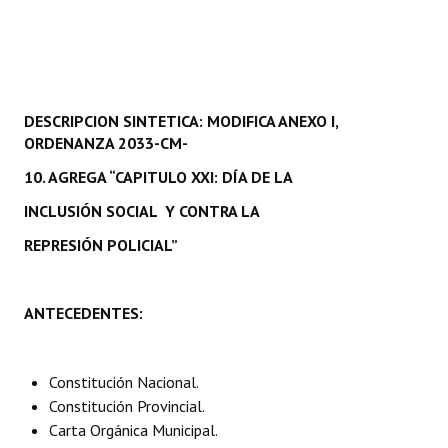
Programas
LEGISLACIÓN
Constitución Nacional
DESCRIPCION SINTETICA: MODIFICA ANEXO I,
ORDENANZA 2033-CM-
Constitución Provincial
10. AGREGA “CAPITULO XXI: DÍA DE LA
Carta Orgánica 2007
INCLUSIÓN SOCIAL Y CONTRA LA
Reglamento Interno
REPRESIÓN POLICIAL”
Digesto
ANTECEDENTES:
Organigrama
DOCUMENTOS
Constitución Nacional.
Constitución Provincial.
Informes de Gestión
Carta Orgánica Municipal.
Proyectos Presentados