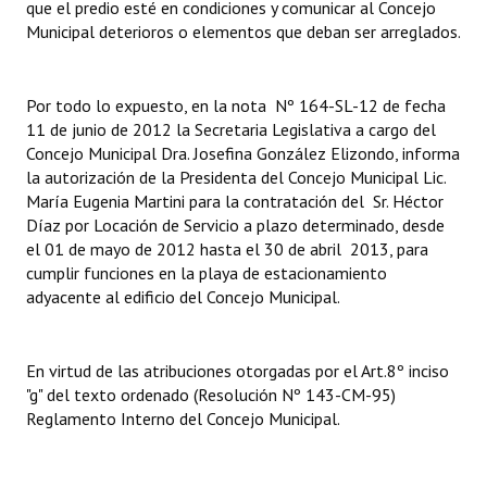
que el predio esté en condiciones y comunicar al Concejo
Municipal deterioros o elementos que deban ser arreglados.
Dictámenes Asesoría Letrada
Actas de Sesión
Por todo lo expuesto, en la nota Nº 164-SL-12 de fecha
11 de junio de 2012 la Secretaria Legislativa a cargo del
Informes de Unidad Coordinadora
Concejo Municipal Dra. Josefina González Elizondo, informa
la autorización de la Presidenta del Concejo Municipal Lic.
Ejecución Presupuestaria
María Eugenia Martini para la contratación del Sr. Héctor
Actas de Audiencias Públicas
Díaz por Locación de Servicio a plazo determinado, desde
el 01 de mayo de 2012 hasta el 30 de abril 2013, para
NORMATIVA
cumplir funciones en la playa de estacionamiento
adyacente al edificio del Concejo Municipal.
Comunicaciones
Declaraciones
En virtud de las atribuciones otorgadas por el Art.8º inciso
"g" del texto ordenado (Resolución Nº 143-CM-95)
Resoluciones
Reglamento Interno del Concejo Municipal.
Resoluciones de Presidencia