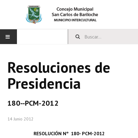
INICIO
Resoluciones de
CONCEJO
Presidencia
Bloques Políticos
Integrantes del Concejo
180--PCM-2012
Comisiones Permanentes
14 Junio 2012
Comisiones Especiales
Concejales Mandato Cumplido
RESOLUCIÓN Nº 180- PCM-2012