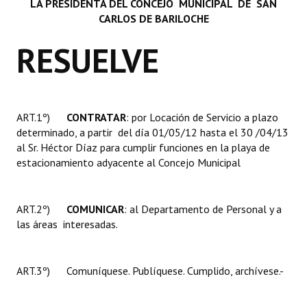
LA PRESIDENTA DEL
CONCEJO MUNICIPAL DE SAN
INSTITUCIONAL
CARLOS DE BARILOCHE
Antiguos Pobladores
RESUELVE
Noticias Destacadas
Registros y Distinciones
ART.1º)
CONTRATAR
: por Locación de Servicio a plazo
Datos Históricos
determinado, a partir del día 01/05/12 hasta el 30 /04/13
al Sr. Héctor Díaz para cumplir funciones en la playa de
Premio al Mérito - Registro
estacionamiento adyacente al Concejo Municipal
Audiencias Públicas - Registro
ART.2º)
Mujeres que Dejaron Huellas - Registro
COMUNICAR
: al Departamento de Personal y a
las áreas interesadas.
Periodistas Decanos - Registro
Ciudadano Ilustre - Registro
ART.3º) Comuníquese. Publíquese. Cumplido, archívese.-
Banca del Vecino - Registro