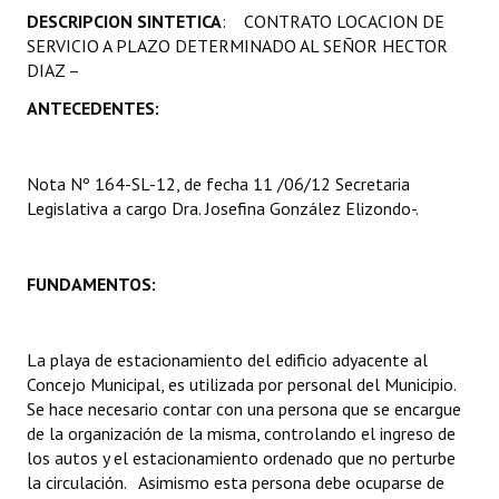
DESCRIPCION SINTETICA
: CONTRATO LOCACION DE
Programas
SERVICIO A PLAZO DETERMINADO AL SEÑOR HECTOR
DIAZ –
LEGISLACIÓN
ANTECEDENTES:
Constitución Nacional
Constitución Provincial
Nota Nº 164-SL-12, de fecha 11 /06/12 Secretaria
Legislativa a cargo Dra. Josefina González Elizondo-.
Carta Orgánica 2007
Reglamento Interno
FUNDAMENTOS:
Digesto
Organigrama
La playa de estacionamiento del edificio adyacente al
Concejo Municipal, es utilizada por personal del Municipio.
DOCUMENTOS
Se hace necesario contar con una persona que se encargue
de la organización de la misma, controlando el ingreso de
Informes de Gestión
los autos y el estacionamiento ordenado que no perturbe
la circulación. Asimismo esta persona debe ocuparse de
Proyectos Presentados