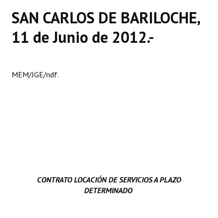
Huéspedes de Honor - Registro
SAN CARLOS DE BARILOCHE,
Antiguos Pobladores - Registro
11 de Junio de 2012.-
Reconocimientos - Registro
Bariloche, Municipio intercultural
MEM/JGE/ndf.
Entrega de distinciones
REFORMA DE LA CARTA ORGÁNICA
CONTRATO LOCACIÓN DE SERVICIOS A PLAZO
DETERMINADO