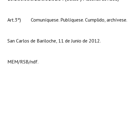
Huéspedes de Honor - Registro
Antiguos Pobladores - Registro
Art.3º) Comuníquese. Publíquese. Cumplido, archívese.
Reconocimientos - Registro
San Carlos de Bariloche, 11 de Junio de 2012.
Bariloche, Municipio intercultural
Entrega de distinciones
MEM/RSB/ndf.
REFORMA DE LA CARTA ORGÁNICA