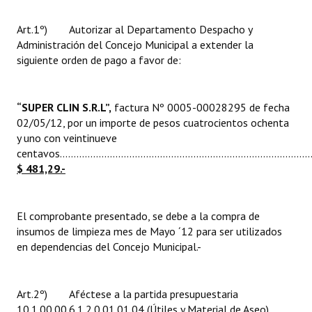
INSTITUCIONAL
Art.1º) Autorizar al Departamento Despacho y
Antiguos Pobladores
Administración del Concejo Municipal a extender la
siguiente orden de pago a favor de:
Noticias Destacadas
Registros y Distinciones
“
SUPER CLIN S.R.L”,
factura Nº 0005-00028295 de fecha
02/05/12, por un importe de pesos cuatrocientos ochenta
Datos Históricos
y uno con veintinueve
centavos...........................................................................................
Premio al Mérito - Registro
$ 481,29.-
Audiencias Públicas - Registro
Mujeres que Dejaron Huellas - Registro
El comprobante presentado, se debe a la compra de
insumos de limpieza mes de Mayo ´12 para ser utilizados
Periodistas Decanos - Registro
en dependencias del Concejo Municipal.-
Ciudadano Ilustre - Registro
Art.2º) Aféctese a la partida presupuestaria
Banca del Vecino - Registro
10.1.00.00.6.1.2.0.01.01.04 (Útiles y Material de Aseo)