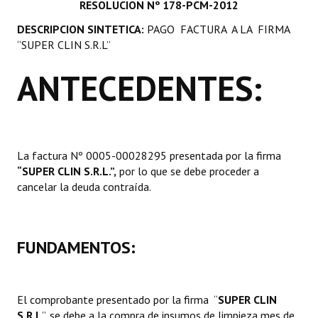
RESOLUCION Nº 178-PCM-2012
Programas
DESCRIPCION SINTETICA:
PAGO FACTURA A LA FIRMA
“SUPER CLIN S.R.L”
LEGISLACIÓN
ANTECEDENTES:
Constitución Nacional
Constitución Provincial
Carta Orgánica 2007
La factura Nº 0005-00028295 presentada por la firma
Reglamento Interno
“SUPER CLIN S.R.L.”,
por lo que se debe proceder a
cancelar la deuda contraída.
Digesto
Organigrama
FUNDAMENTOS:
DOCUMENTOS
Informes de Gestión
El comprobante presentado por la firma “
SUPER CLIN
S.R.L
”, se debe a la compra de insumos de limpieza mes de
Proyectos Presentados