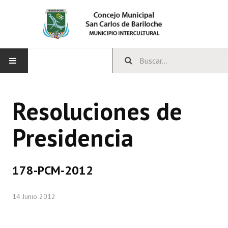
INICIO
Resoluciones de
CONCEJO
Presidencia
Bloques Políticos
Integrantes del Concejo
178-PCM-2012
Comisiones Permanentes
14 Junio 2012
Comisiones Especiales
Concejales Mandato Cumplido