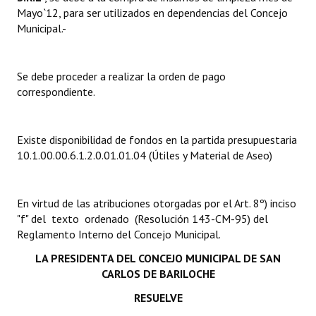
Mayo`12, para ser utilizados en dependencias del Concejo
Municipal.-
Dictámenes Asesoría Letrada
Actas de Sesión
Se debe proceder a realizar la orden de pago
Informes de Unidad Coordinadora
correspondiente.
Ejecución Presupuestaria
Existe disponibilidad de fondos en la partida presupuestaria
Actas de Audiencias Públicas
10.1.00.00.6.1.2.0.01.01.04 (Útiles y Material de Aseo)
NORMATIVA
En virtud de las atribuciones otorgadas por el Art. 8º) inciso
Comunicaciones
"f" del texto ordenado (Resolución 143-CM-95) del
Reglamento Interno del Concejo Municipal.
Declaraciones
LA PRESIDENTA DEL
CONCEJO MUNICIPAL DE SAN
Resoluciones
CARLOS DE BARILOCHE
Resoluciones de Presidencia
RESUELVE