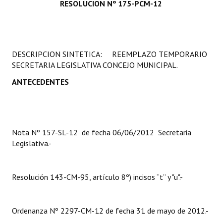
RESOLUCION Nº 175-PCM-12
Programas
LEGISLACIÓN
DESCRIPCION SINTETICA: REEMPLAZO TEMPORARIO
Constitución Nacional
SECRETARIA LEGISLATIVA CONCEJO MUNICIPAL.
Constitución Provincial
ANTECEDENTES
Carta Orgánica 2007
Reglamento Interno
Nota Nº 157-SL-12 de fecha 06/06/2012 Secretaria
Digesto
Legislativa.-
Organigrama
Resolución 143-CM-95, artículo 8º) incisos “t” y "u".-
DOCUMENTOS
Informes de Gestión
Ordenanza Nº 2297-CM-12 de fecha 31 de mayo de 2012.-
Proyectos Presentados