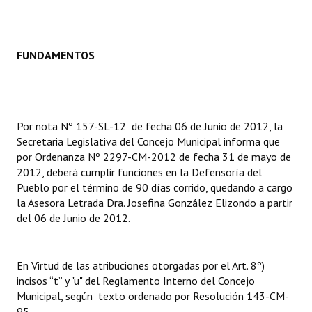
Dictámenes Asesoría Letrada
FUNDAMENTOS
Actas de Sesión
Informes de Unidad Coordinadora
Ejecución Presupuestaria
Por nota Nº 157-SL-12 de fecha 06 de Junio de 2012, la
Secretaria Legislativa del Concejo Municipal informa que
Actas de Audiencias Públicas
por Ordenanza Nº 2297-CM-2012 de fecha 31 de mayo de
2012, deberá cumplir funciones en la Defensoría del
NORMATIVA
Pueblo por el término de 90 días corrido, quedando a cargo
la Asesora Letrada Dra. Josefina González Elizondo a partir
Comunicaciones
del 06 de Junio de 2012.
Declaraciones
Resoluciones
En Virtud de las atribuciones otorgadas por el Art. 8º)
incisos “t” y "u" del Reglamento Interno del Concejo
Resoluciones de Presidencia
Municipal, según texto ordenado por Resolución 143-CM-
95.