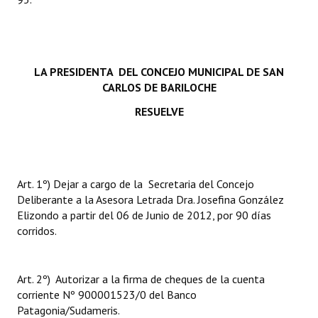
INSTITUCIONAL
Antiguos Pobladores
Noticias Destacadas
LA PRESIDENTA DEL
CONCEJO MUNICIPAL DE SAN
CARLOS DE BARILOCHE
Registros y Distinciones
RESUELVE
Datos Históricos
Premio al Mérito - Registro
Art. 1º) Dejar a cargo de la Secretaria del Concejo
Audiencias Públicas - Registro
Deliberante a la Asesora Letrada Dra. Josefina González
Elizondo a partir del 06 de Junio de 2012, por 90 días
Mujeres que Dejaron Huellas - Registro
corridos.
Periodistas Decanos - Registro
Ciudadano Ilustre - Registro
Art. 2º) Autorizar a la firma de cheques de la cuenta
corriente Nº 900001523/0 del Banco
Banca del Vecino - Registro
Patagonia/Sudameris.