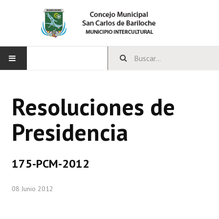
INICIO
Resoluciones de
CONCEJO
Presidencia
Bloques Políticos
Integrantes del Concejo
175-PCM-2012
Comisiones Permanentes
08 Junio 2012
Comisiones Especiales
Concejales Mandato Cumplido