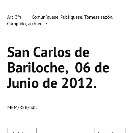
Huéspedes de Honor - Registro
Art. 3º) Comuníquese. Publíquese. Tómese razón.
Antiguos Pobladores - Registro
Cumplido, archívese.
Reconocimientos - Registro
Bariloche, Municipio intercultural
San Carlos de
Entrega de distinciones
Bariloche, 06 de
REFORMA DE LA CARTA ORGÁNICA
Junio de 2012.
MEM/RSB/ndf.