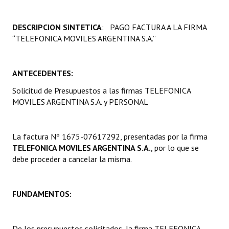
Programas
DESCRIPCION SINTETICA
: PAGO FACTURA A LA FIRMA
LEGISLACIÓN
“TELEFONICA MOVILES ARGENTINA S.A.”
Constitución Nacional
ANTECEDENTES:
Constitución Provincial
Solicitud de Presupuestos a las firmas TELEFONICA
Carta Orgánica 2007
MOVILES ARGENTINA S.A. y PERSONAL
Reglamento Interno
La factura Nº 1675-07617292, presentadas por la firma
Digesto
TELEFONICA MOVILES ARGENTINA S.A.
, por lo que se
debe proceder a cancelar la misma.
Organigrama
DOCUMENTOS
FUNDAMENTOS:
Informes de Gestión
De los presupuestos solicitados, la firma TELEFONICA
Proyectos Presentados