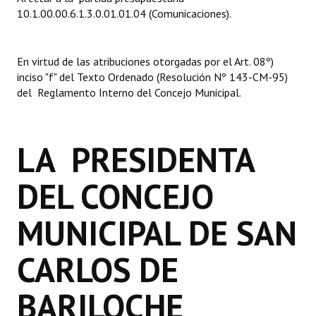
INSTITUCIONAL
10.1.00.00.6.1.3.0.01.01.04 (Comunicaciones).
Antiguos Pobladores
En virtud de las atribuciones otorgadas por el Art. 08º)
Noticias Destacadas
inciso "f" del Texto Ordenado (Resolución Nº 143-CM-95)
del Reglamento Interno del Concejo Municipal.
Registros y Distinciones
Datos Históricos
LA PRESIDENTA
Premio al Mérito - Registro
DEL CONCEJO
Audiencias Públicas - Registro
Mujeres que Dejaron Huellas - Registro
MUNICIPAL DE SAN
Periodistas Decanos - Registro
CARLOS DE
Ciudadano Ilustre - Registro
BARILOCHE
Banca del Vecino - Registro