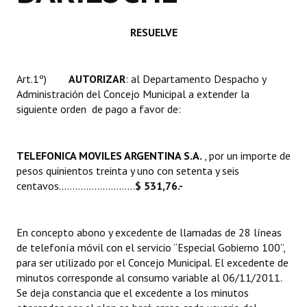
Huéspedes de Honor - Registro
RESUELVE
Antiguos Pobladores - Registro
Reconocimientos - Registro
Art.1º)
AUTORIZAR
: al Departamento Despacho y
Administración del Concejo Municipal a extender la
Bariloche, Municipio intercultural
siguiente orden de pago a favor de:
Entrega de distinciones
TELEFONICA MOVILES ARGENTINA S.A.
, por un importe de
REFORMA DE LA CARTA ORGÁNICA
pesos quinientos treinta y uno con setenta y seis
centavos………...................
$ 531,76.-
En concepto abono y excedente de llamadas de 28 líneas
de telefonía móvil con el servicio “Especial Gobierno 100”,
para ser utilizado por el Concejo Municipal. El excedente de
minutos corresponde al consumo variable al 06/11/2011.
Se deja constancia que el excedente a los minutos