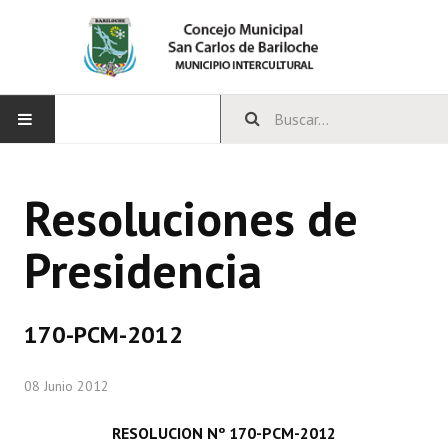
INICIO
Resoluciones de
CONCEJO
Presidencia
Bloques Políticos
Integrantes del Concejo
170-PCM-2012
Comisiones Permanentes
08 Junio 2012
Comisiones Especiales
Concejales Mandato Cumplido
RESOLUCION Nº 170-PCM-2012