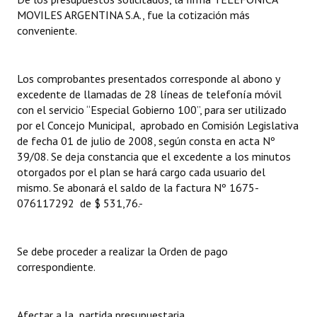
MOVILES ARGENTINA S.A., fue la cotización más
Dictámenes Asesoría Letrada
conveniente.
Actas de Sesión
Los comprobantes presentados corresponde al abono y
Informes de Unidad Coordinadora
excedente de llamadas de 28 líneas de telefonía móvil
con el servicio “Especial Gobierno 100”, para ser utilizado
Ejecución Presupuestaria
por el Concejo Municipal, aprobado en Comisión Legislativa
de fecha 01 de julio de 2008, según consta en acta Nº
Actas de Audiencias Públicas
39/08. Se deja constancia que el excedente a los minutos
otorgados por el plan se hará cargo cada usuario del
NORMATIVA
mismo. Se abonará el saldo de la factura Nº 1675-
076117292 de $ 531,76.-
Comunicaciones
Declaraciones
Se debe proceder a realizar la Orden de pago
correspondiente.
Resoluciones
Resoluciones de Presidencia
Afectar a la partida presupuestaria