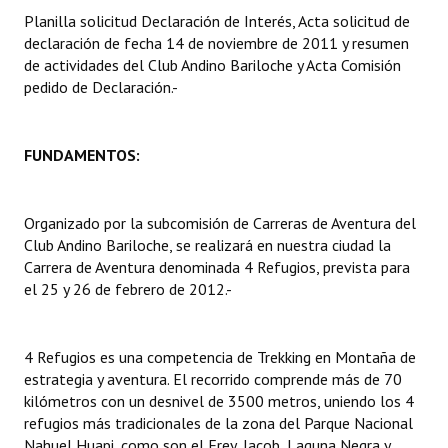
Planilla solicitud Declaración de Interés, Acta solicitud de
Dictámenes Asesoría Letrada
declaración de fecha 14 de noviembre de 2011 y resumen
de actividades del Club Andino Bariloche y Acta Comisión
Actas de Sesión
pedido de Declaración.-
Informes de Unidad Coordinadora
FUNDAMENTOS:
Ejecución Presupuestaria
Actas de Audiencias Públicas
Organizado por la subcomisión de Carreras de Aventura del
Club Andino Bariloche, se realizará en nuestra ciudad la
NORMATIVA
Carrera de Aventura denominada 4 Refugios, prevista para
el 25 y 26 de febrero de 2012.-
Comunicaciones
Declaraciones
4 Refugios es una competencia de Trekking en Montaña de
Resoluciones
estrategia y aventura. El recorrido comprende más de 70
kilómetros con un desnivel de 3500 metros, uniendo los 4
Resoluciones de Presidencia
refugios más tradicionales de la zona del Parque Nacional
Nahuel Huapi, como son el Frey, Jacob, Laguna Negra y