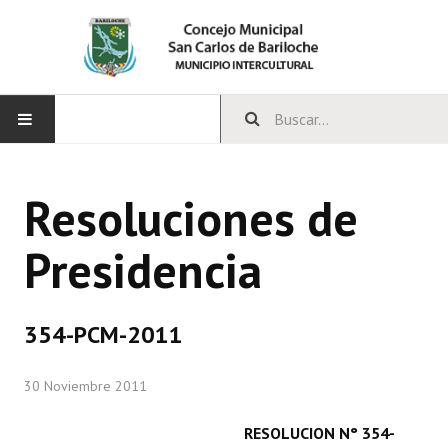
INICIO
Resoluciones de
CONCEJO
Presidencia
Bloques Políticos
Integrantes del Concejo
354-PCM-2011
Comisiones Permanentes
30 Noviembre 2011
Comisiones Especiales
Concejales Mandato Cumplido
RESOLUCION N° 354-