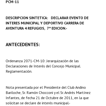
PCM-11
Programas
LEGISLACIÓN
DESCRIPCION SINTETICA: DECLARAR EVENTO DE
INTERES MUNICIPAL Y DEPORTIVO CARRERA DE
Constitución Nacional
AVENTURA 4 REFUGIOS, 7ª EDICION.-
Constitución Provincial
ANTECEDENTES:
Carta Orgánica 2007
Reglamento Interno
Ordenanza 2071-CM-10: Jerarquización de las
Digesto
Declaraciones de Interés del Concejo Municipal.
Reglamentación.
Organigrama
DOCUMENTOS
Nota presentada por el Presidente del Club Andino
Bariloche, Sr. Ramón Chocconi y el Sr. Andrés Martínez
Informes de Gestión
Infantes, de fecha 21 de Octubre de 2011, en la que
solicitan se declare de interés municipal.-
Proyectos Presentados