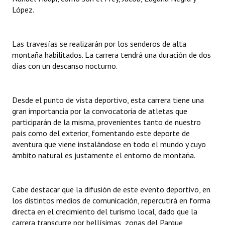
INSTITUCIONAL
López.
Antiguos Pobladores
Las travesías se realizarán por los senderos de alta
Noticias Destacadas
montaña habilitados. La carrera tendrá una duración de dos
días con un descanso nocturno.
Registros y Distinciones
Datos Históricos
Desde el punto de vista deportivo, esta carrera tiene una
gran importancia por la convocatoria de atletas que
Premio al Mérito - Registro
participarán de la misma, provenientes tanto de nuestro
Audiencias Públicas - Registro
país como del exterior, fomentando este deporte de
aventura que viene instalándose en todo el mundo y cuyo
Mujeres que Dejaron Huellas - Registro
ámbito natural es justamente el entorno de montaña.
Periodistas Decanos - Registro
Cabe destacar que la difusión de este evento deportivo, en
Ciudadano Ilustre - Registro
los distintos medios de comunicación, repercutirá en forma
directa en el crecimiento del turismo local, dado que la
Banca del Vecino - Registro
carrera transcurre por bellísimas zonas del Parque