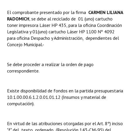
Dictámenes Asesoría Letrada
El comprobante presentado por la firma 
CARMEN LILIANA
RADOMICH
, se debe al reciclado de 01 (uno) cartucho
Actas de Sesión
toner impresora Láser HP 435, para la oficina Coordinación
Legislativa y 01(uno) cartucho Láser HP 1100 Nº 4092
Informes de Unidad Coordinadora
para oficina Despacho y Administración, dependientes del
Concejo Municipal.-
Ejecución Presupuestaria
Actas de Audiencias Públicas
Se debe proceder a realizar la orden de pago
correspondiente.
NORMATIVA
Comunicaciones
Existe disponibilidad de fondos en la partida presupuestaria
10.1.00.00.6.1.2.0.01.01.12 (Insumos y material de
Declaraciones
computación).
Resoluciones
Resoluciones de Presidencia
En virtud de las atribuciones otorgadas por el Art. 8º) inciso
"f" del texto ordenado (Resolución 143-CM-95) del