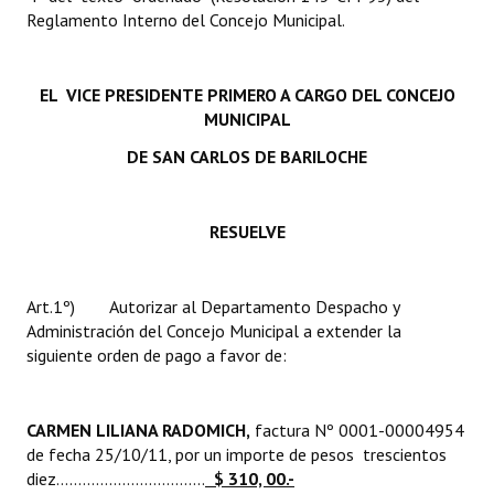
INSTITUCIONAL
Reglamento Interno del Concejo Municipal.
Antiguos Pobladores
EL VICE PRESIDENTE PRIMERO A CARGO DEL CONCEJO
Noticias Destacadas
MUNICIPAL
Registros y Distinciones
DE SAN CARLOS DE BARILOCHE
Datos Históricos
RESUELVE
Premio al Mérito - Registro
Audiencias Públicas - Registro
Art.1º) Autorizar al Departamento Despacho y
Administración del Concejo Municipal a extender la
Mujeres que Dejaron Huellas - Registro
siguiente orden de pago a favor de:
Periodistas Decanos - Registro
Ciudadano Ilustre - Registro
CARMEN LILIANA RADOMICH,
factura Nº 0001-00004954
de fecha 25/10/11, por un importe de pesos trescientos
Banca del Vecino - Registro
diez..................................
$ 310, 00.-