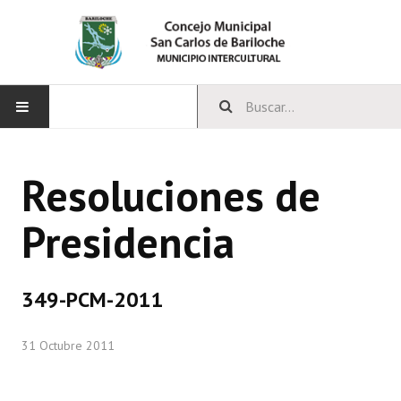
INICIO
Resoluciones de
CONCEJO
Presidencia
Bloques Políticos
Integrantes del Concejo
349-PCM-2011
Comisiones Permanentes
31 Octubre 2011
Comisiones Especiales
Concejales Mandato Cumplido