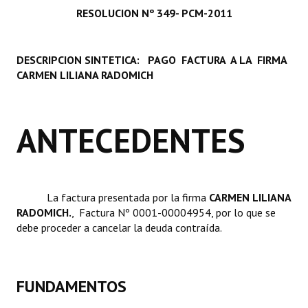
RESOLUCION Nº 349- PCM-2011
Programas
LEGISLACIÓN
DESCRIPCION SINTETICA: PAGO FACTURA A LA FIRMA
CARMEN LILIANA RADOMICH
Constitución Nacional
Constitución Provincial
ANTECEDENTES
Carta Orgánica 2007
Reglamento Interno
Digesto
La factura presentada por la firma 
CARMEN LILIANA
RADOMICH.
, Factura Nº 0001-00004954, por lo que se
Organigrama
debe proceder a cancelar la deuda contraída.
DOCUMENTOS
Informes de Gestión
FUNDAMENTOS
Proyectos Presentados