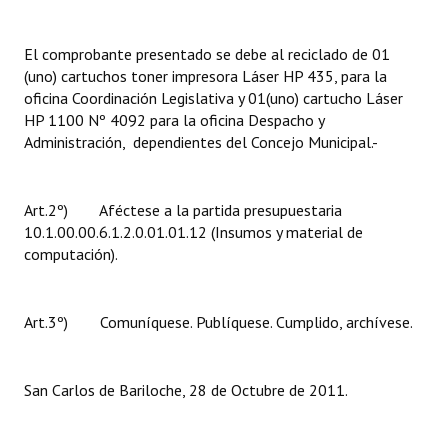
Huéspedes de Honor - Registro
El comprobante presentado se debe al reciclado de 01
Antiguos Pobladores - Registro
(uno) cartuchos toner impresora Láser HP 435, para la
oficina Coordinación Legislativa y 01(uno) cartucho Láser
Reconocimientos - Registro
HP 1100 Nº 4092 para la oficina Despacho y
Administración, dependientes del Concejo Municipal.-
Bariloche, Municipio intercultural
Entrega de distinciones
Art.2º) Aféctese a la partida presupuestaria
REFORMA DE LA CARTA ORGÁNICA
10.1.00.00.6.1.2.0.01.01.12 (Insumos y material de
computación).
Art.3º) Comuníquese. Publíquese. Cumplido, archívese.
San Carlos de Bariloche, 28 de Octubre de 2011.