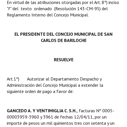
En virtud de las atribuciones otorgadas por el Art. 8º) inciso
INSTITUCIONAL
"f" del texto ordenado (Resolución 143-CM-95) del
Reglamento Interno del Concejo Municipal.
Antiguos Pobladores
Noticias Destacadas
EL PRESIDENTE DEL CONCEJO MUNICIPAL DE SAN
Registros y Distinciones
CARLOS DE BARILOCHE
Datos Históricos
RESUELVE
Premio al Mérito - Registro
Audiencias Públicas - Registro
Art.1º) Autorizar al Departamento Despacho y
Administración del Concejo Municipal a extender la
Mujeres que Dejaron Huellas - Registro
siguiente orden de pago a favor de:
Periodistas Decanos - Registro
Ciudadano Ilustre - Registro
GANCEDO A. Y VENTIMIGLIA C. S.H.,
facturas Nº 0005-
00003959-3960 y 3961 de fechas 12/04/11, por un
Banca del Vecino - Registro
importe de pesos un mil quinientos tres con setenta y un