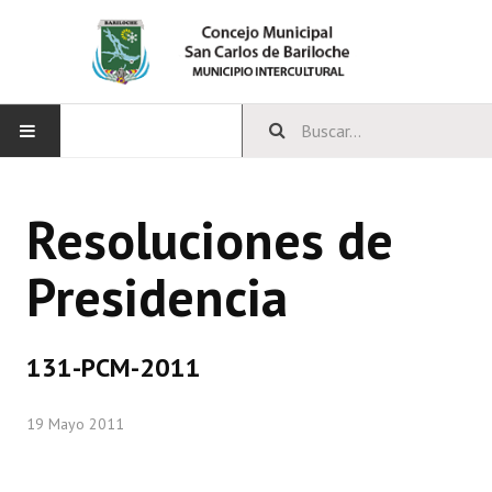
INICIO
Resoluciones de
CONCEJO
Presidencia
Bloques Políticos
Integrantes del Concejo
131-PCM-2011
Comisiones Permanentes
19 Mayo 2011
Comisiones Especiales
Concejales Mandato Cumplido