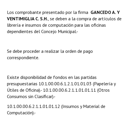
Dictámenes Asesoría Letrada
Los comprobante presentado por la firma 
GANCEDO A. Y
VENTIMIGLIA C. S.H.
, se deben a la compra de artículos de
Actas de Sesión
librería e insumos de computación para las oficinas
dependientes del Concejo Municipal.-
Informes de Unidad Coordinadora
Ejecución Presupuestaria
Se debe proceder a realizar la orden de pago
correspondiente.
Actas de Audiencias Públicas
NORMATIVA
Existe disponibilidad de fondos en las partidas
presupuestarias 10.1.00.00.6.1.2.1.01.01.03 (Papelería y
Comunicaciones
Útiles de Oficina).- 10.1.00.00.6.2.1.1.01.01.11 (Otros
Consumos sin Clasificar).-
Declaraciones
10.1.00.00.6.2.1.1.01.01.12 (Insumos y Material de
Resoluciones
Computación).-
Resoluciones de Presidencia