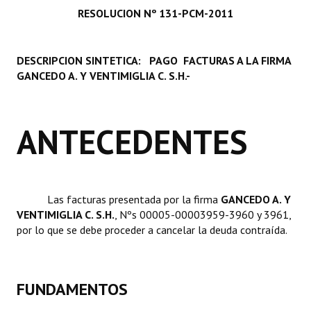
RESOLUCION Nº 131-PCM-2011
Programas
LEGISLACIÓN
DESCRIPCION SINTETICA: PAGO FACTURAS A LA FIRMA
GANCEDO A. Y VENTIMIGLIA C. S.H.-
Constitución Nacional
Constitución Provincial
ANTECEDENTES
Carta Orgánica 2007
Reglamento Interno
Digesto
Las facturas presentada por la firma 
GANCEDO A. Y
VENTIMIGLIA C. S.H.
, Nºs 00005-00003959-3960 y 3961,
Organigrama
por lo que se debe proceder a cancelar la deuda contraída.
DOCUMENTOS
Informes de Gestión
FUNDAMENTOS
Proyectos Presentados