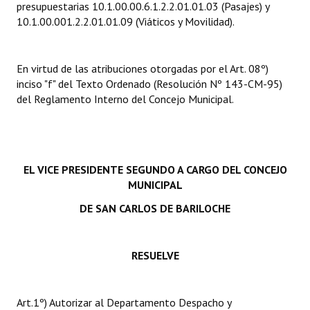
presupuestarias 10.1.00.00.6.1.2.2.01.01.03 (Pasajes) y
INSTITUCIONAL
10.1.00.001.2.2.01.01.09 (Viáticos y Movilidad).
Antiguos Pobladores
En virtud de las atribuciones otorgadas por el Art. 08º)
Noticias Destacadas
inciso "f" del Texto Ordenado (Resolución Nº 143-CM-95)
Registros y Distinciones
del Reglamento Interno del Concejo Municipal.
Datos Históricos
Premio al Mérito - Registro
EL VICE PRESIDENTE SEGUNDO A CARGO DEL CONCEJO
Audiencias Públicas - Registro
MUNICIPAL
DE SAN CARLOS DE BARILOCHE
Mujeres que Dejaron Huellas - Registro
Periodistas Decanos - Registro
RESUELVE
Ciudadano Ilustre - Registro
Banca del Vecino - Registro
Art.1º) Autorizar al Departamento Despacho y