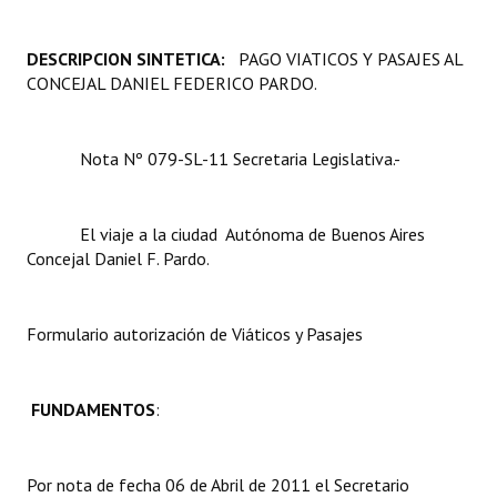
Programas
DESCRIPCION SINTETICA:
PAGO VIATICOS Y PASAJES AL
LEGISLACIÓN
CONCEJAL DANIEL FEDERICO PARDO.
Constitución Nacional
Nota Nº 079-SL-11 Secretaria Legislativa.-
Constitución Provincial
Carta Orgánica 2007
El viaje a la ciudad Autónoma de Buenos Aires
Concejal Daniel F. Pardo.
Reglamento Interno
Digesto
Formulario autorización de Viáticos y Pasajes
Organigrama
DOCUMENTOS
FUNDAMENTOS
:
Informes de Gestión
Por nota de fecha 06 de Abril de 2011 el Secretario
Proyectos Presentados