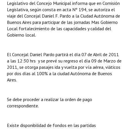
Legislativo del Concejo Municipal informa que en Comisión
Legislativa, según consta en acta Nº 194, se autoriza el
Dictámenes Asesoría Letrada
viaje del Concejal Daniel F. Pardo a la Ciudad Autónoma de
Buenos Aires para participar de las jornadas Mas Gobierno
Actas de Sesión
Local fortalecimiento de las capacidades y calidad del
Gobierno local.
Informes de Unidad Coordinadora
Ejecución Presupuestaria
El Concejal Daniel Pardo partirá el día 07 de Abril de 2011
Actas de Audiencias Públicas
a las 12:30 hrs y se prevé su regreso el día 09 de Marzo de
2011, se otorga pasajes ida y vuelta por vía aérea, viáticos
NORMATIVA
por dos días al 100% a la ciudad Autónoma de Buenos
Aires.
Comunicaciones
Declaraciones
Se debe proceder a realizar la orden de pago
correspondiente.
Resoluciones
Resoluciones de Presidencia
Existe disponibilidad de fondos en las partidas