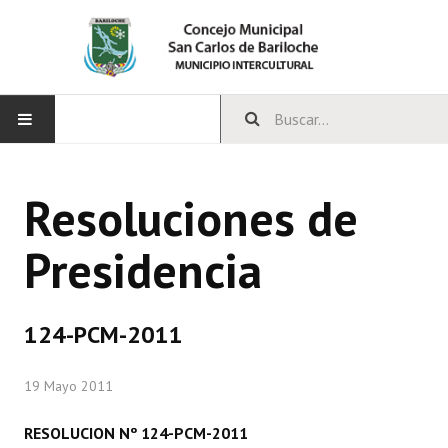
INICIO
Resoluciones de
CONCEJO
Presidencia
Bloques Políticos
Integrantes del Concejo
124-PCM-2011
Comisiones Permanentes
19 Mayo 2011
Comisiones Especiales
Concejales Mandato Cumplido
RESOLUCION Nº 124-PCM-2011