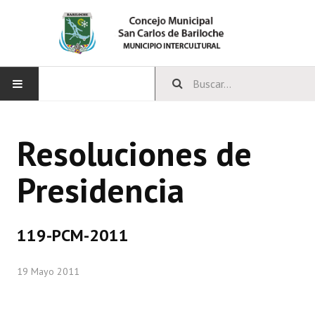
INICIO
Resoluciones de
CONCEJO
Presidencia
Bloques Políticos
Integrantes del Concejo
119-PCM-2011
Comisiones Permanentes
19 Mayo 2011
Comisiones Especiales
Concejales Mandato Cumplido