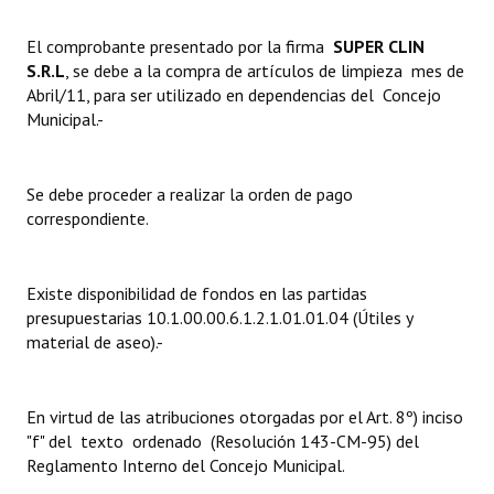
Dictámenes Asesoría Letrada
El comprobante presentado por la firma 
SUPER CLIN
S.R.L
, se debe a la compra de artículos de limpieza mes de
Actas de Sesión
Abril/11, para ser utilizado en dependencias del Concejo
Municipal.-
Informes de Unidad Coordinadora
Ejecución Presupuestaria
Se debe proceder a realizar la orden de pago
correspondiente.
Actas de Audiencias Públicas
NORMATIVA
Existe disponibilidad de fondos en las partidas
presupuestarias 10.1.00.00.6.1.2.1.01.01.04 (Útiles y
Comunicaciones
material de aseo).-
Declaraciones
Resoluciones
En virtud de las atribuciones otorgadas por el Art. 8º) inciso
"f" del texto ordenado (Resolución 143-CM-95) del
Resoluciones de Presidencia
Reglamento Interno del Concejo Municipal.