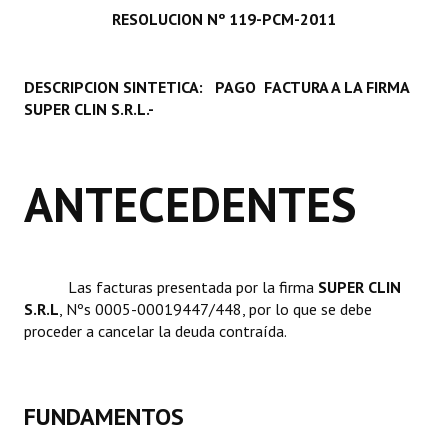
RESOLUCION Nº 119-PCM-2011
Programas
LEGISLACIÓN
DESCRIPCION SINTETICA: PAGO FACTURA A LA FIRMA
SUPER CLIN S.R.L.-
Constitución Nacional
Constitución Provincial
ANTECEDENTES
Carta Orgánica 2007
Reglamento Interno
Digesto
Las facturas presentada por la firma 
SUPER CLIN
S.R.L
, Nºs 0005-00019447/448, por lo que se debe
Organigrama
proceder a cancelar la deuda contraída.
DOCUMENTOS
Informes de Gestión
FUNDAMENTOS
Proyectos Presentados