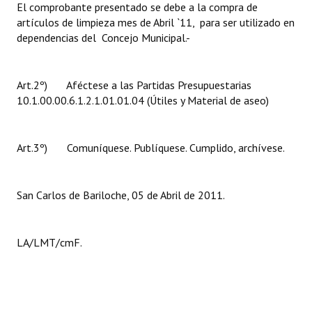
El comprobante presentado se debe a la compra de
Huéspedes de Honor - Registro
artículos de limpieza mes de Abril `11, para ser utilizado en
dependencias del Concejo Municipal.-
Antiguos Pobladores - Registro
Reconocimientos - Registro
Art.2º) Aféctese a las Partidas Presupuestarias
Bariloche, Municipio intercultural
10.1.00.00.6.1.2.1.01.01.04 (Útiles y Material de aseo)
Entrega de distinciones
Art.3º) Comuníquese. Publíquese. Cumplido, archívese.
REFORMA DE LA CARTA ORGÁNICA
San Carlos de Bariloche, 05 de Abril de 2011.
LA/LMT/cmF.