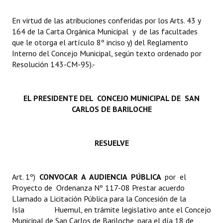
Huéspedes de Honor - Registro
En virtud de las atribuciones conferidas por los Arts. 43 y
Antiguos Pobladores - Registro
164 de la Carta Orgánica Municipal y de las facultades
que le otorga el artículo 8º inciso y) del Reglamento
Reconocimientos - Registro
Interno del Concejo Municipal, según texto ordenado por
Resolución 143-CM-95).-
Bariloche, Municipio intercultural
Entrega de distinciones
EL PRESIDENTE DEL CONCEJO MUNICIPAL DE SAN
CARLOS DE BARILOCHE
REFORMA DE LA CARTA ORGÁNICA
RESUELVE
Art. 1º)
CONVOCAR A AUDIENCIA PÚBLICA
por el
Proyecto de Ordenanza Nº 117-08 Prestar acuerdo
Llamado a Licitación Pública para la Concesión de la
Isla Huemul, en trámite legislativo ante el Concejo
Municipal de San Carlos de Bariloche, para el día 18 de