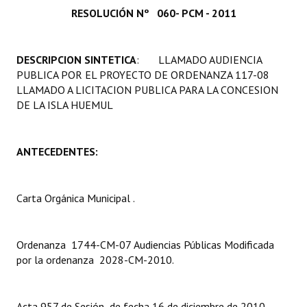
RESOLUCIÓN Nº 060- PCM - 2011
Programas
LEGISLACIÓN
DESCRIPCION SINTETICA
: LLAMADO AUDIENCIA
PUBLICA POR EL PROYECTO DE ORDENANZA 117-08
Constitución Nacional
LLAMADO A LICITACION PUBLICA PARA LA CONCESION
DE LA ISLA HUEMUL
Constitución Provincial
Carta Orgánica 2007
ANTECEDENTES:
Reglamento Interno
Digesto
Carta Orgánica Municipal .
Organigrama
Ordenanza 1744-CM-07 Audiencias Públicas Modificada
DOCUMENTOS
por la ordenanza 2028-CM-2010.
Informes de Gestión
Acta 957 de Sesión de fecha 16 de diciembre de 2010.
Proyectos Presentados