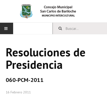
INICIO
Resoluciones de
CONCEJO
Presidencia
Bloques Políticos
Integrantes del Concejo
060-PCM-2011
Comisiones Permanentes
16 Febrero 2011
Comisiones Especiales
Concejales Mandato Cumplido