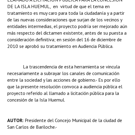
INSTITUCIONAL
DE LA ISLA HUEMUL, en virtud de que el tema en
tratamiento es muy caro para toda la ciudadanía y a partir
Antiguos Pobladores
de las nuevas consideraciones que surjan de los vecinos y
entidades intermedias, el proyecto podría ser mejorado aún
Noticias Destacadas
más respecto del dictamen existente, antes de su puesta a
consideración definitiva; en sesión del 16 de diciembre de
Registros y Distinciones
2010 se aprobó su tratamiento en Audiencia Pública.
Datos Históricos
La trascendencia de esta herramienta se vincula
Premio al Mérito - Registro
necesariamente a subrayar los canales de comunicación
Audiencias Públicas - Registro
entre la sociedad y las acciones de gobierno.- Es por ello
que la presente resolución convoca a audiencia pública el
Mujeres que Dejaron Huellas - Registro
proyecto referido al llamado a licitación pública para la
concesión de la Isla Huemul.
Periodistas Decanos - Registro
Ciudadano Ilustre - Registro
AUTOR:
Presidente del Concejo Municipal de la ciudad de
San Carlos de Bariloche.-
Banca del Vecino - Registro