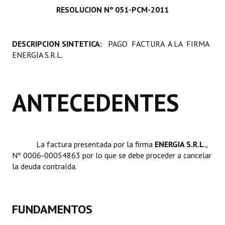
RESOLUCION Nº 051-PCM-2011
Programas
LEGISLACIÓN
DESCRIPCION SINTETICA:
PAGO FACTURA A LA FIRMA
ENERGIA S.R.L.
Constitución Nacional
Constitución Provincial
ANTECEDENTES
Carta Orgánica 2007
Reglamento Interno
Digesto
La factura presentada por la firma 
ENERGIA S.R.L.
,
Nº 0006-00054863 por lo que se debe proceder a cancelar
Organigrama
la deuda contraída.
DOCUMENTOS
Informes de Gestión
FUNDAMENTOS
Proyectos Presentados