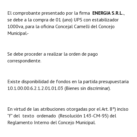
Dictámenes Asesoría Letrada
El comprobante presentado por la firma 
ENERGIA S.R.L.
,
se debe a la compra de 01 (uno) UPS con estabilizador
Actas de Sesión
1000va, para la oficina Concejal Camelli del Concejo
Municipal.-
Informes de Unidad Coordinadora
Ejecución Presupuestaria
Se debe proceder a realizar la orden de pago
correspondiente.
Actas de Audiencias Públicas
NORMATIVA
Existe disponibilidad de fondos en la partida presupuestaria
10.1.00.00.6.2.1.2.01.01.03 (Bienes sin discriminar).
Comunicaciones
Declaraciones
En virtud de las atribuciones otorgadas por el Art. 8º) inciso
Resoluciones
"f" del texto ordenado (Resolución 143-CM-95) del
Reglamento Interno del Concejo Municipal.
Resoluciones de Presidencia