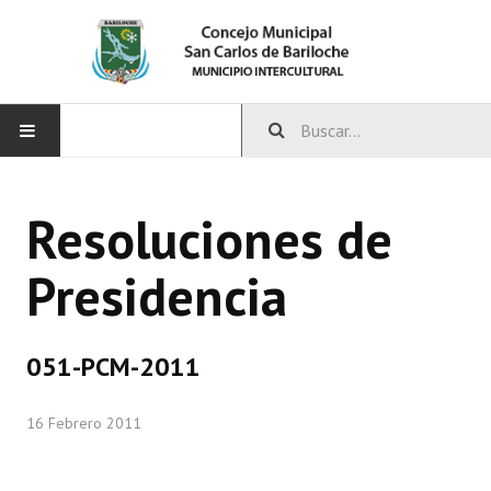
INICIO
Resoluciones de
CONCEJO
Presidencia
Bloques Políticos
Integrantes del Concejo
051-PCM-2011
Comisiones Permanentes
16 Febrero 2011
Comisiones Especiales
Concejales Mandato Cumplido