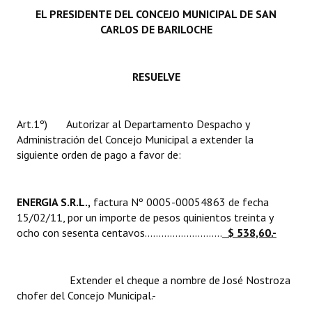
INSTITUCIONAL
EL PRESIDENTE DEL CONCEJO MUNICIPAL DE SAN
CARLOS DE BARILOCHE
Antiguos Pobladores
Noticias Destacadas
RESUELVE
Registros y Distinciones
Art.1º) Autorizar al Departamento Despacho y
Datos Históricos
Administración del Concejo Municipal a extender la
siguiente orden de pago a favor de:
Premio al Mérito - Registro
Audiencias Públicas - Registro
ENERGIA S.R.L.,
factura Nº 0005-00054863 de fecha
Mujeres que Dejaron Huellas - Registro
15/02/11, por un importe de pesos quinientos treinta y
ocho con sesenta centavos............................
$ 538,60.-
Periodistas Decanos - Registro
Ciudadano Ilustre - Registro
Extender el cheque a nombre de José Nostroza
chofer del Concejo Municipal.-
Banca del Vecino - Registro