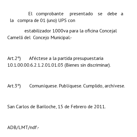
Huéspedes de Honor - Registro
El comprobante presentado se debe a
Antiguos Pobladores - Registro
la compra de 01 (uno) UPS con
estabilizador 1000va para la oficina Concejal
Reconocimientos - Registro
Camelli del Concejo Municipal.-
Bariloche, Municipio intercultural
Entrega de distinciones
Art.2º) Aféctese a la partida presupuestaria
10.1.00.00.6.2.1.2.01.01.03 (Bienes sin discriminar).
REFORMA DE LA CARTA ORGÁNICA
Art.3º) Comuníquese. Publíquese. Cumplido, archívese.
San Carlos de Bariloche, 15 de Febrero de 2011.
ADB/LMT/ndf.-