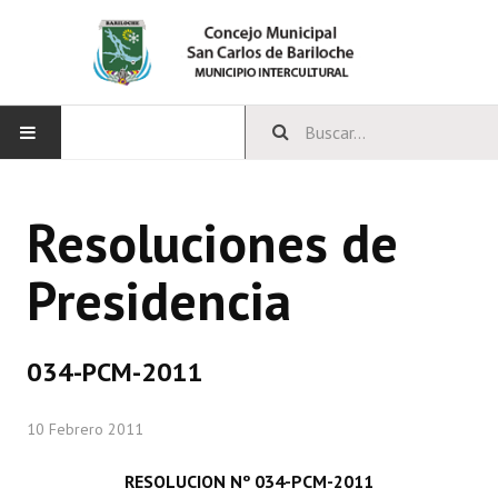
INICIO
Resoluciones de
CONCEJO
Presidencia
Bloques Políticos
Integrantes del Concejo
034-PCM-2011
Comisiones Permanentes
10 Febrero 2011
Comisiones Especiales
Concejales Mandato Cumplido
RESOLUCION Nº 034-PCM-2011