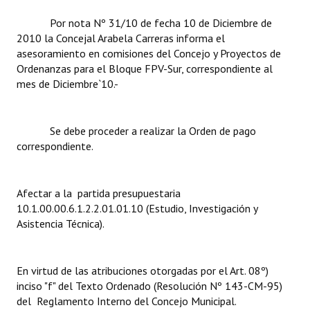
Por nota Nº 31/10 de fecha 10 de Diciembre de
Dictámenes Asesoría Letrada
2010 la Concejal Arabela Carreras informa el
asesoramiento en comisiones del Concejo y Proyectos de
Actas de Sesión
Ordenanzas para el Bloque FPV-Sur, correspondiente al
mes de Diciembre`10.-
Informes de Unidad Coordinadora
Ejecución Presupuestaria
Se debe proceder a realizar la Orden de pago
Actas de Audiencias Públicas
correspondiente.
NORMATIVA
Afectar a la partida presupuestaria
Comunicaciones
10.1.00.00.6.1.2.2.01.01.10 (Estudio, Investigación y
Asistencia Técnica).
Declaraciones
Resoluciones
En virtud de las atribuciones otorgadas por el Art. 08º)
inciso "f" del Texto Ordenado (Resolución Nº 143-CM-95)
Resoluciones de Presidencia
del Reglamento Interno del Concejo Municipal.