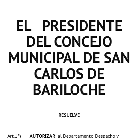
INSTITUCIONAL
Antiguos Pobladores
EL PRESIDENTE
Noticias Destacadas
DEL CONCEJO
Registros y Distinciones
MUNICIPAL DE SAN
Datos Históricos
CARLOS DE
Premio al Mérito - Registro
Audiencias Públicas - Registro
BARILOCHE
Mujeres que Dejaron Huellas - Registro
Periodistas Decanos - Registro
RESUELVE
Ciudadano Ilustre - Registro
Banca del Vecino - Registro
Art.1º)
AUTORIZAR
: al Departamento Despacho y