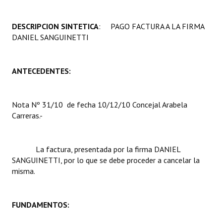
Programas
DESCRIPCION SINTETICA
: PAGO FACTURA A LA FIRMA
LEGISLACIÓN
DANIEL SANGUINETTI
Constitución Nacional
ANTECEDENTES:
Constitución Provincial
Carta Orgánica 2007
Nota Nº 31/10 de fecha 10/12/10 Concejal Arabela
Carreras.-
Reglamento Interno
Digesto
La factura, presentada por la firma DANIEL
Organigrama
SANGUINETTI
, por lo que se debe proceder a cancelar la
misma.
DOCUMENTOS
Informes de Gestión
FUNDAMENTOS:
Proyectos Presentados