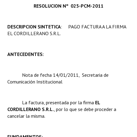
RESOLUCION Nº 025-PCM-2011
Programas
LEGISLACIÓN
DESCRIPCION SINTETICA
: PAGO FACTURA A LA FIRMA
EL CORDILLERANO S.R.L.
Constitución Nacional
Constitución Provincial
ANTECEDENTES:
Carta Orgánica 2007
Reglamento Interno
Nota de fecha 14/01/2011, Secretaria de
Comunicación Institucional
Digesto
Organigrama
La factura, presentada por la firma 
EL
CORDILLERANO S.R.L.
, por lo que se debe proceder a
DOCUMENTOS
cancelar la misma.
Informes de Gestión
FUNDAMENTOS:
Proyectos Presentados