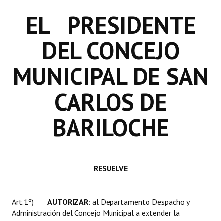
INSTITUCIONAL
EL PRESIDENTE
Antiguos Pobladores
DEL CONCEJO
Noticias Destacadas
MUNICIPAL DE SAN
Registros y Distinciones
Datos Históricos
CARLOS DE
Premio al Mérito - Registro
BARILOCHE
Audiencias Públicas - Registro
Mujeres que Dejaron Huellas - Registro
RESUELVE
Periodistas Decanos - Registro
Ciudadano Ilustre - Registro
Art.1º)
AUTORIZAR
: al Departamento Despacho y
Banca del Vecino - Registro
Administración del Concejo Municipal a extender la