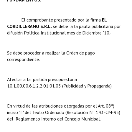
Dictámenes Asesoría Letrada
El comprobante presentado por la firma 
EL
Actas de Sesión
CORDILLERANO S.R.L.
se debe a la pauta publicitaria por
difusión Política Institucional mes de Diciembre `10.-
Informes de Unidad Coordinadora
Ejecución Presupuestaria
Se debe proceder a realizar la Orden de pago
correspondiente.
Actas de Audiencias Públicas
NORMATIVA
Afectar a la partida presupuestaria
10.1.00.00.6.1.2.2.01.01.05 (Publicidad y Propaganda).
Comunicaciones
Declaraciones
En virtud de las atribuciones otorgadas por el Art. 08º)
Resoluciones
inciso "f" del Texto Ordenado (Resolución Nº 143-CM-95)
del Reglamento Interno del Concejo Municipal.
Resoluciones de Presidencia