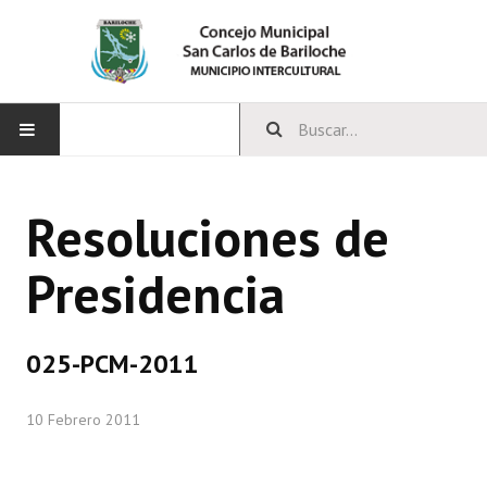
INICIO
Resoluciones de
CONCEJO
Presidencia
Bloques Políticos
Integrantes del Concejo
025-PCM-2011
Comisiones Permanentes
10 Febrero 2011
Comisiones Especiales
Concejales Mandato Cumplido