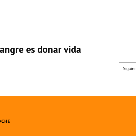
sangre es donar vida
Siguie
OCHE