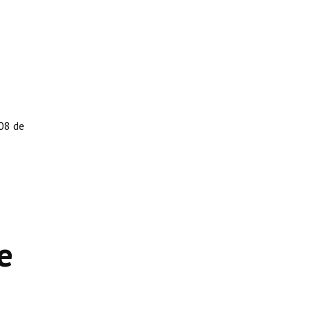
 08 de
e