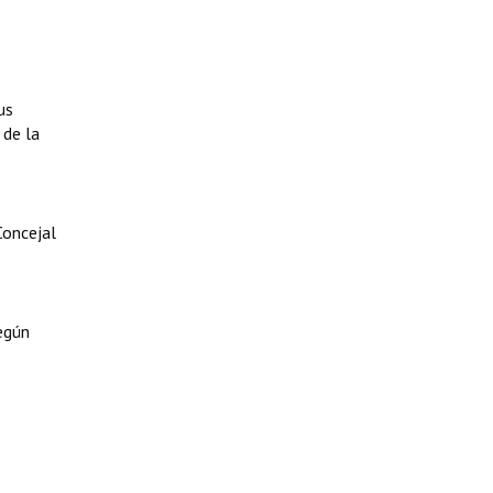
us
 de la
Concejal
egún