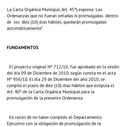
La Carta Orgánica Municipal, Art. 45º) expresa: Las
Dictámenes Asesoría Letrada
Ordenanzas que no fueran vetadas ni promulgadas dentro
de los diez (10) días hábiles, quedarán promulgadas
Actas de Sesión
automáticamente".
Informes de Unidad Coordinadora
Ejecución Presupuestaria
FUNDAMENTOS
Actas de Audiencias Públicas
El proyecto original Nº 712/10, fue aprobado en la sesión
NORMATIVA
del día 09 de Diciembre de 2010, según consta en el acta
Nº 956/10. El día 29 de Diciembre del año 2010, se
Comunicaciones
cumplió el plazo de diez (10) días hábiles que estipula el
Art. 40º de la Carta Orgánica Municipal para la
Declaraciones
promulgación de la presente Ordenanza.
Resoluciones
En razón de no haber cumplido el Departamento
Resoluciones de Presidencia
Ejecutivo con la obligación de promulgación de la