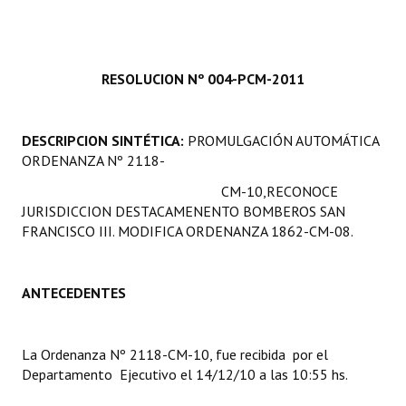
Programas
LEGISLACIÓN
RESOLUCION Nº 004-PCM-2011
Constitución Nacional
Constitución Provincial
DESCRIPCION SINTÉTICA:
PROMULGACIÓN AUTOMÁTICA
ORDENANZA Nº 2118-
Carta Orgánica 2007
CM-10,RECONOCE
JURISDICCION DESTACAMENENTO BOMBEROS SAN
Reglamento Interno
FRANCISCO III. MODIFICA ORDENANZA 1862-CM-08.
Digesto
Organigrama
ANTECEDENTES
DOCUMENTOS
La Ordenanza Nº 2118-CM-10, fue recibida por el
Informes de Gestión
Departamento Ejecutivo el 14/12/10 a las 10:55 hs.
Proyectos Presentados