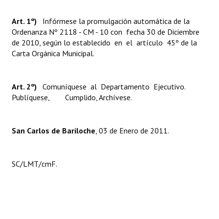
Huéspedes de Honor - Registro
Art. 1º)
Infórmese la promulgación automática de la
Antiguos Pobladores - Registro
Ordenanza Nº 2118 - CM - 10 con fecha 30 de Diciembre
de 2010, según lo establecido en el artículo 45º de la
Reconocimientos - Registro
Carta Orgánica Municipal.
Bariloche, Municipio intercultural
Art. 2º)
Comuníquese al Departamento Ejecutivo.
Entrega de distinciones
Publíquese, Cumplido, Archívese.
REFORMA DE LA CARTA ORGÁNICA
San Carlos de Bariloche
, 03 de Enero de 2011.
SC/LMT/cmF.