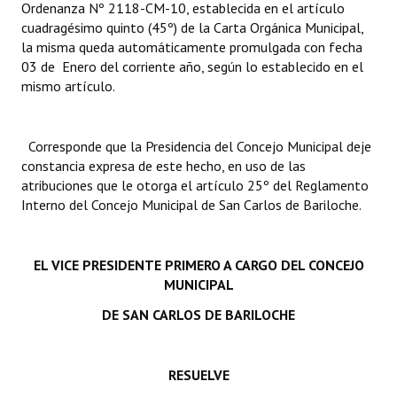
Ordenanza Nº 2118-CM-10, establecida en el artículo
INSTITUCIONAL
cuadragésimo quinto (45º) de la Carta Orgánica Municipal,
la misma queda automáticamente promulgada con fecha
Antiguos Pobladores
03 de Enero del corriente año, según lo establecido en el
mismo artículo.
Noticias Destacadas
Registros y Distinciones
Corresponde que la Presidencia del Concejo Municipal deje
Datos Históricos
constancia expresa de este hecho, en uso de las
atribuciones que le otorga el artículo 25º del Reglamento
Premio al Mérito - Registro
Interno del Concejo Municipal de San Carlos de Bariloche.
Audiencias Públicas - Registro
EL VICE PRESIDENTE PRIMERO A CARGO DEL CONCEJO
Mujeres que Dejaron Huellas - Registro
MUNICIPAL
Periodistas Decanos - Registro
DE SAN CARLOS DE BARILOCHE
Ciudadano Ilustre - Registro
RESUELVE
Banca del Vecino - Registro