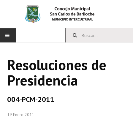
INICIO
Resoluciones de
CONCEJO
Presidencia
Bloques Políticos
Integrantes del Concejo
004-PCM-2011
Comisiones Permanentes
19 Enero 2011
Comisiones Especiales
Concejales Mandato Cumplido