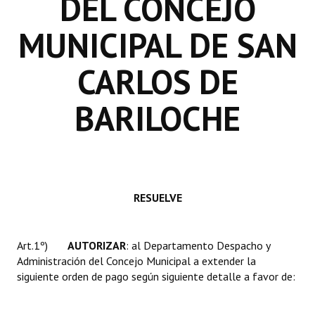
DEL CONCEJO
INSTITUCIONAL
MUNICIPAL DE SAN
Antiguos Pobladores
CARLOS DE
Noticias Destacadas
Registros y Distinciones
BARILOCHE
Datos Históricos
Premio al Mérito - Registro
Audiencias Públicas - Registro
RESUELVE
Mujeres que Dejaron Huellas - Registro
Periodistas Decanos - Registro
Art.1º)
AUTORIZAR
: al Departamento Despacho y
Administración del Concejo Municipal a extender la
Ciudadano Ilustre - Registro
siguiente orden de pago según siguiente detalle a favor de:
Banca del Vecino - Registro