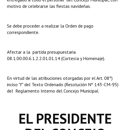
motivo de celebrarse las fiestas navideñas.
Dictámenes Asesoría Letrada
Actas de Sesión
Se debe proceder a realizar la Orden de pago
correspondiente.
Informes de Unidad Coordinadora
Ejecución Presupuestaria
Afectar a la partida presupuestaria
08.1.00.00.6.1.2.2.01.01.14 (Cortesía y Homenaje).
Actas de Audiencias Públicas
NORMATIVA
En virtud de las atribuciones otorgadas por el Art. 08º)
inciso "f" del Texto Ordenado (Resolución Nº 143-CM-95)
Comunicaciones
del Reglamento Interno del Concejo Municipal.
Declaraciones
Resoluciones
EL PRESIDENTE
Resoluciones de Presidencia