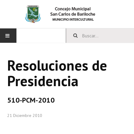
INICIO
Resoluciones de
CONCEJO
Presidencia
Bloques Políticos
Integrantes del Concejo
510-PCM-2010
Comisiones Permanentes
21 Diciembre 2010
Comisiones Especiales
Concejales Mandato Cumplido