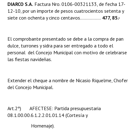
DIARCO S.A.
Factura Nro. 0106-00321133, de fecha 17-
Huéspedes de Honor - Registro
12-10, por un importe de pesos cuatrocientos setenta y
siete con ochenta y cinco centavos.................
477, 85.-
Antiguos Pobladores - Registro
Reconocimientos - Registro
El comprobante presentado se debe a la compra de pan
Bariloche, Municipio intercultural
dulce, turrones y sidra para ser entregado a todo el
personal del Concejo Municipal con motivo de celebrarse
Entrega de distinciones
las fiestas navideñas.
REFORMA DE LA CARTA ORGÁNICA
Extender el cheque a nombre de Nicasio Riquelme, Chofer
del Concejo Municipal.
Art.2º) AFECTESE: Partida presupuestaria
08.1.00.00.6.1.2.2.01.01.14 (Cortesía y
Homenaje).