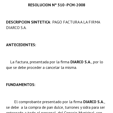
RESOLUCION Nº 510 -PCM-2008
Programas
LEGISLACIÓN
DESCRIPCION SINTETICA
: PAGO FACTURA A LA FIRMA
DIARCO S.A.
Constitución Nacional
Constitución Provincial
ANTECEDENTES:
Carta Orgánica 2007
Reglamento Interno
La factura, presentada por la firma 
DIARCO S.A.
, por lo
que se debe proceder a cancelar la misma.
Digesto
Organigrama
FUNDAMENTOS:
DOCUMENTOS
El comprobante presentado por la firma 
DIARCO S.A.
,
Informes de Gestión
se debe a la compra de pan dulce, turrones y sidra para ser
entregado a todo el personal del Concejo Municipal, con
Proyectos Presentados