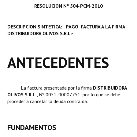
RESOLUCION Nº 504-PCM-2010
Programas
LEGISLACIÓN
DESCRIPCION SINTETICA: PAGO FACTURA A LA FIRMA
DISTRIBUIDORA OLIVOS S.R.L.-
Constitución Nacional
Constitución Provincial
ANTECEDENTES
Carta Orgánica 2007
Reglamento Interno
Digesto
La factura presentada por la firma 
DISTRIBUIDORA
OLIVOS S.R.L.
, Nº 0051-00007751, por lo que se debe
Organigrama
proceder a cancelar la deuda contraída.
DOCUMENTOS
Informes de Gestión
FUNDAMENTOS
Proyectos Presentados