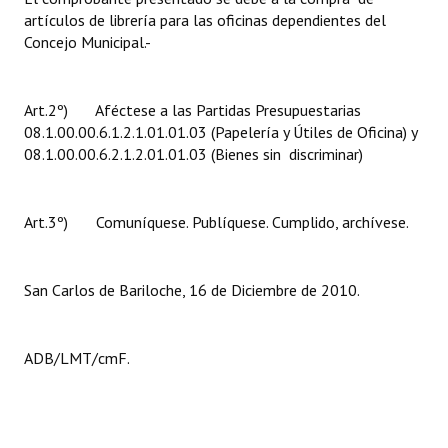
artículos de librería para las oficinas dependientes del
Huéspedes de Honor - Registro
Concejo Municipal.-
Antiguos Pobladores - Registro
Reconocimientos - Registro
Art.2º) Aféctese a las Partidas Presupuestarias
08.1.00.00.6.1.2.1.01.01.03 (Papelería y Útiles de Oficina) y
Bariloche, Municipio intercultural
08.1.00.00.6.2.1.2.01.01.03 (Bienes sin discriminar)
Entrega de distinciones
Art.3º) Comuníquese. Publíquese. Cumplido, archívese.
REFORMA DE LA CARTA ORGÁNICA
San Carlos de Bariloche, 16 de Diciembre de 2010.
ADB/LMT/cmF.