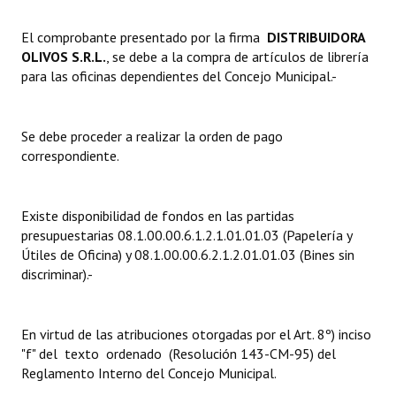
Dictámenes Asesoría Letrada
El comprobante presentado por la firma 
DISTRIBUIDORA
OLIVOS S.R.L.
, se debe a la compra de artículos de librería
Actas de Sesión
para las oficinas dependientes del Concejo Municipal.-
Informes de Unidad Coordinadora
Se debe proceder a realizar la orden de pago
Ejecución Presupuestaria
correspondiente.
Actas de Audiencias Públicas
Existe disponibilidad de fondos en las partidas
NORMATIVA
presupuestarias 08.1.00.00.6.1.2.1.01.01.03 (Papelería y
Útiles de Oficina) y 08.1.00.00.6.2.1.2.01.01.03 (Bines sin
Comunicaciones
discriminar).-
Declaraciones
Resoluciones
En virtud de las atribuciones otorgadas por el Art. 8º) inciso
"f" del texto ordenado (Resolución 143-CM-95) del
Resoluciones de Presidencia
Reglamento Interno del Concejo Municipal.