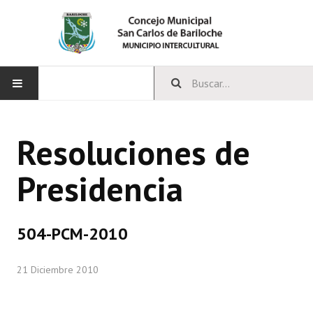
INICIO
Resoluciones de
CONCEJO
Presidencia
Bloques Políticos
Integrantes del Concejo
504-PCM-2010
Comisiones Permanentes
21 Diciembre 2010
Comisiones Especiales
Concejales Mandato Cumplido