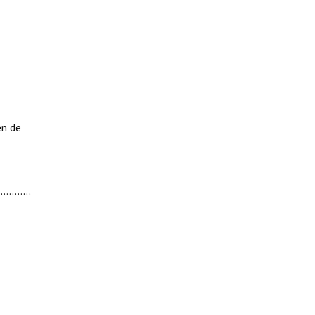
en de
........