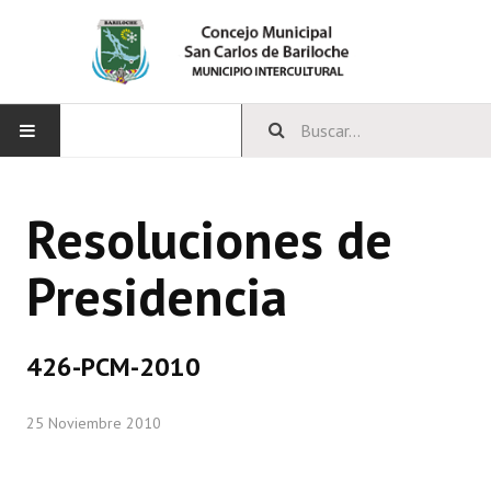
INICIO
Resoluciones de
CONCEJO
Presidencia
Bloques Políticos
Integrantes del Concejo
426-PCM-2010
Comisiones Permanentes
25 Noviembre 2010
Comisiones Especiales
Concejales Mandato Cumplido