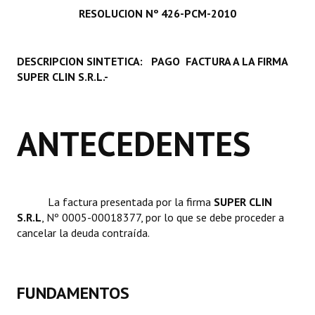
RESOLUCION Nº 426-PCM-2010
Programas
LEGISLACIÓN
DESCRIPCION SINTETICA: PAGO FACTURA A LA FIRMA
SUPER CLIN S.R.L.-
Constitución Nacional
Constitución Provincial
ANTECEDENTES
Carta Orgánica 2007
Reglamento Interno
Digesto
La factura presentada por la firma 
SUPER CLIN
S.R.L
, Nº 0005-00018377, por lo que se debe proceder a
Organigrama
cancelar la deuda contraída.
DOCUMENTOS
Informes de Gestión
FUNDAMENTOS
Proyectos Presentados