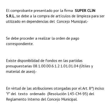
Dictámenes Asesoría Letrada
El comprobante presentado por la firma 
SUPER CLIN
S.R.L
, se debe a la compra de artículos de limpieza para ser
Actas de Sesión
utilizado en dependencias del Concejo Municipal.-
Informes de Unidad Coordinadora
Se debe proceder a realizar la orden de pago
Ejecución Presupuestaria
correspondiente.
Actas de Audiencias Públicas
Existe disponibilidad de fondos en las partidas
NORMATIVA
presupuestarias 08.1.00.00.6.1.2.1.01.01.04 (Útiles y
material de aseo).-
Comunicaciones
Declaraciones
En virtud de las atribuciones otorgadas por el Art. 8º) inciso
Resoluciones
"f" del texto ordenado (Resolución 143-CM-95) del
Reglamento Interno del Concejo Municipal.
Resoluciones de Presidencia