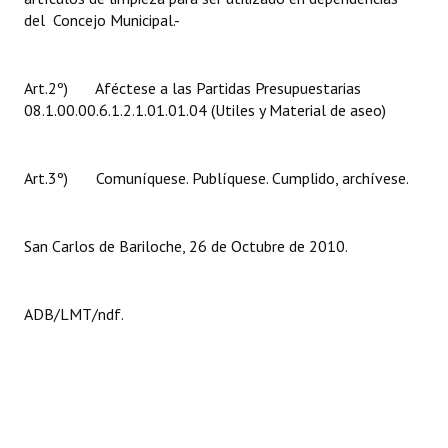
del Concejo Municipal.-
Huéspedes de Honor - Registro
Antiguos Pobladores - Registro
Art.2º) Aféctese a las Partidas Presupuestarias
Reconocimientos - Registro
08.1.00.00.6.1.2.1.01.01.04 (Utiles y Material de aseo)
Bariloche, Municipio intercultural
Art.3º) Comuníquese. Publíquese. Cumplido, archívese.
Entrega de distinciones
REFORMA DE LA CARTA ORGÁNICA
San Carlos de Bariloche, 26 de Octubre de 2010.
ADB/LMT/ndf.