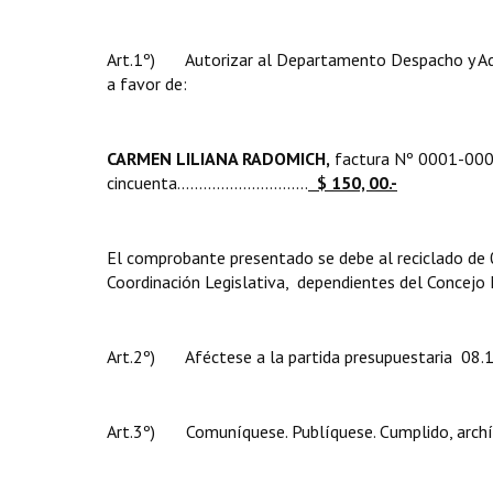
Art.1º) Autorizar al Departamento Despacho y Admi
a favor de:
CARMEN LILIANA RADOMICH,
factura Nº 0001-0000
cincuenta..............................
$ 150, 00.-
El comprobante presentado se debe al reciclado de 0
Coordinación Legislativa, dependientes del Concejo M
Art.2º) Aféctese a la partida presupuestaria 08.1.
Art.3º) Comuníquese. Publíquese. Cumplido, archí