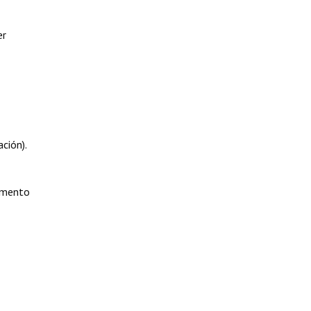
er
ción).
lamento