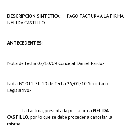
Programas
DESCRIPCION SINTETICA
: PAGO FACTURA A LA FIRMA
LEGISLACIÓN
NELIDA CASTILLO
Constitución Nacional
ANTECEDENTES:
Constitución Provincial
Carta Orgánica 2007
Nota de fecha 02/10/09 Concejal Daniel Pardo.-
Reglamento Interno
Digesto
Nota Nº 011-SL-10 de fecha 25/01/10 Secretario
Legislativo.-
Organigrama
DOCUMENTOS
La factura, presentada por la firma 
NELIDA
CASTILLO
, por lo que se debe proceder a cancelar la
Informes de Gestión
misma.
Proyectos Presentados