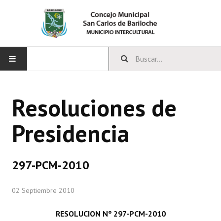
INICIO
Resoluciones de
CONCEJO
Presidencia
Bloques Políticos
Integrantes del Concejo
297-PCM-2010
Comisiones Permanentes
02 Septiembre 2010
Comisiones Especiales
Concejales Mandato Cumplido
RESOLUCION Nº 297-PCM-2010