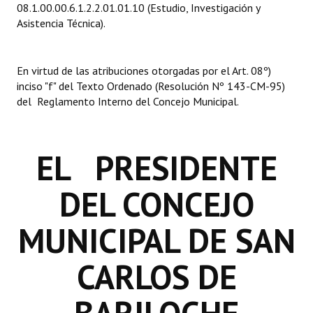
08.1.00.00.6.1.2.2.01.01.10 (Estudio, Investigación y
INSTITUCIONAL
Asistencia Técnica).
Antiguos Pobladores
En virtud de las atribuciones otorgadas por el Art. 08º)
Noticias Destacadas
inciso "f" del Texto Ordenado (Resolución Nº 143-CM-95)
Registros y Distinciones
del Reglamento Interno del Concejo Municipal.
Datos Históricos
EL PRESIDENTE
Premio al Mérito - Registro
Audiencias Públicas - Registro
DEL CONCEJO
Mujeres que Dejaron Huellas - Registro
MUNICIPAL DE SAN
Periodistas Decanos - Registro
CARLOS DE
Ciudadano Ilustre - Registro
Banca del Vecino - Registro