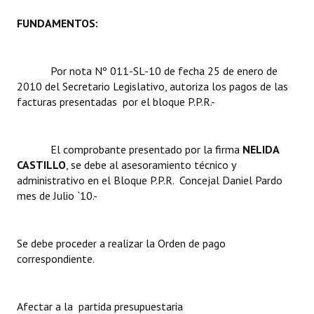
FUNDAMENTOS:
Dictámenes Asesoría Letrada
Actas de Sesión
Por nota Nº 011-SL-10 de fecha 25 de enero de
2010 del Secretario Legislativo, autoriza los pagos de las
Informes de Unidad Coordinadora
facturas presentadas por el bloque P.P.R.-
Ejecución Presupuestaria
Actas de Audiencias Públicas
El comprobante presentado por la firma 
NELIDA
CASTILLO
, se debe al asesoramiento técnico y
NORMATIVA
administrativo en el Bloque P.P.R.  Concejal Daniel Pardo
mes de Julio `10.-
Comunicaciones
Declaraciones
Se debe proceder a realizar la Orden de pago
correspondiente.
Resoluciones
Resoluciones de Presidencia
Afectar a la partida presupuestaria