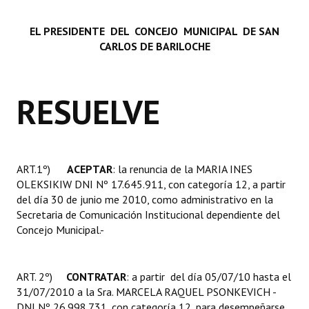
Huéspedes de Honor - Registro
EL PRESIDENTE DEL CONCEJO MUNICIPAL DE SAN
Antiguos Pobladores - Registro
CARLOS DE BARILOCHE
Reconocimientos - Registro
RESUELVE
Bariloche, Municipio intercultural
Entrega de distinciones
REFORMA DE LA CARTA ORGÁNICA
ART.1º)
ACEPTAR
: la renuncia de la MARIA INES
OLEKSIKIW DNI Nº 17.645.911, con categoría 12, a partir
del día 30 de junio me 2010, como administrativo en la
Secretaria de Comunicación Institucional dependiente del
Concejo Municipal.-
ART. 2º)
CONTRATAR
: a partir del día 05/07/10 hasta el
31/07/2010 a la Sra. MARCELA RAQUEL PSONKEVICH -
DNI Nº 26.998.731, con categoría 12, para desempeñarse