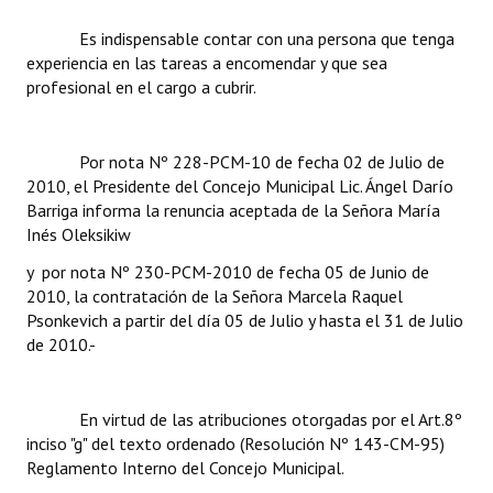
INSTITUCIONAL
Es indispensable contar con una persona que tenga
experiencia en las tareas a encomendar y que sea
Antiguos Pobladores
profesional en el cargo a cubrir.
Noticias Destacadas
Registros y Distinciones
Por nota Nº 228-PCM-10 de fecha 02 de Julio de
2010, el Presidente del Concejo Municipal Lic. Ángel Darío
Datos Históricos
Barriga informa la renuncia aceptada de la Señora María
Inés Oleksikiw
Premio al Mérito - Registro
y por nota Nº 230-PCM-2010 de fecha 05 de Junio de
Audiencias Públicas - Registro
2010, la contratación de la Señora Marcela Raquel
Psonkevich a partir del día 05 de Julio y hasta el 31 de Julio
Mujeres que Dejaron Huellas - Registro
de 2010.-
Periodistas Decanos - Registro
En virtud de las atribuciones otorgadas por el Art.8º
Ciudadano Ilustre - Registro
inciso "g" del texto ordenado (Resolución Nº 143-CM-95)
Reglamento Interno del Concejo Municipal.
Banca del Vecino - Registro