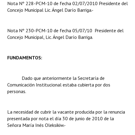
Nota Nº 228-PCM-10 de fecha 02/07/2010 Presidente del
Concejo Municipal Lic. Ángel Darío Barriga.-
Dictámenes Asesoría Letrada
Actas de Sesión
Nota Nº 230-PCM-10 de fecha 05/07/10 Presidente del
Concejo Municipal, Lic. Ángel Darío Barriga.
Informes de Unidad Coordinadora
Ejecución Presupuestaria
FUNDAMENTOS:
Actas de Audiencias Públicas
NORMATIVA
Dado que anteriormente la Secretaría de
Comunicación Institucional estaba cubierta por dos
Comunicaciones
personas.
Declaraciones
La necesidad de cubrir la vacante producida por la renuncia
Resoluciones
presentada por nota el día 30 de junio de 2010 de la
Señora María Inés Oleksikiw.-
Resoluciones de Presidencia