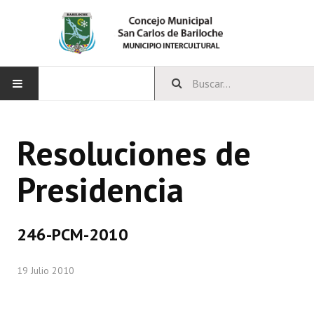
INICIO
Resoluciones de
CONCEJO
Presidencia
Bloques Políticos
Integrantes del Concejo
246-PCM-2010
Comisiones Permanentes
19 Julio 2010
Comisiones Especiales
Concejales Mandato Cumplido