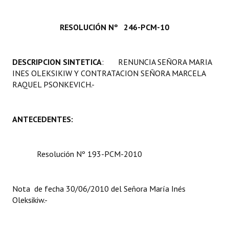
Programas
RESOLUCIÓN Nº 246-PCM-10
LEGISLACIÓN
Constitución Nacional
DESCRIPCION SINTETICA
: RENUNCIA SEÑORA MARIA
INES OLEKSIKIW Y CONTRATACION SEÑORA MARCELA
Constitución Provincial
RAQUEL PSONKEVICH.-
Carta Orgánica 2007
ANTECEDENTES:
Reglamento Interno
Digesto
Resolución Nº 193-PCM-2010
Organigrama
DOCUMENTOS
Nota de fecha 30/06/2010 del Señora María Inés
Oleksikiw.-
Informes de Gestión
Proyectos Presentados