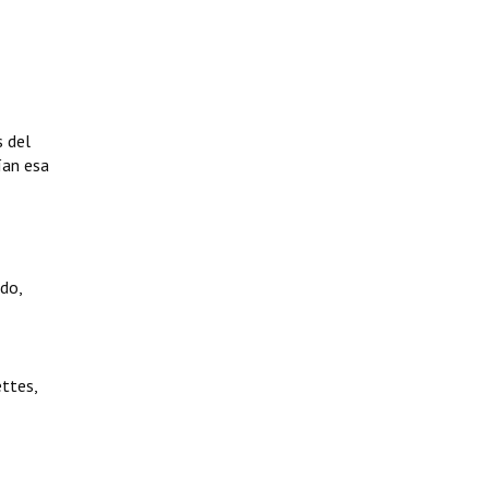
 del
ían esa
ado,
ettes,