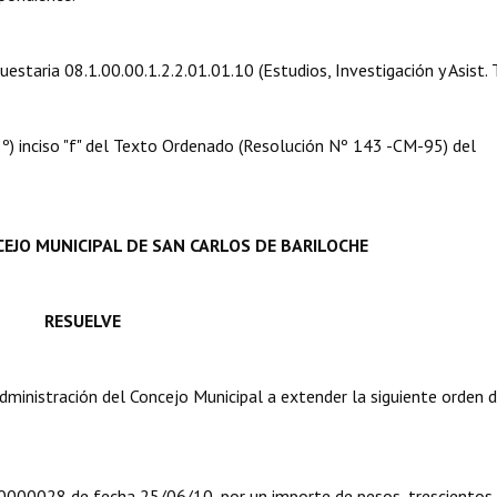
estaria 08.1.00.00.1.2.2.01.01.10 (Estudios, Investigación y Asist. T
08º) inciso "f" del Texto Ordenado (Resolución Nº 143 -CM-95) del
EJO MUNICIPAL DE SAN CARLOS DE BARILOCHE
RESUELVE
nistración del Concejo Municipal a extender la siguiente orden 
0000028 de fecha 25/06/10, por un importe de pesos, trescientos