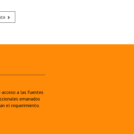
nte
re acceso a las fuentes
sdiccionales emanados
van el requerimiento.