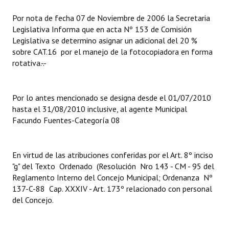
Por nota de fecha 07 de Noviembre de 2006 la Secretaria
Dictámenes Asesoría Letrada
Legislativa Informa que en acta Nº 153 de Comisión
Legislativa se determino asignar un adicional del 20 %
Actas de Sesión
sobre CAT.16 por el manejo de la fotocopiadora en forma
rotativa.-.-
Informes de Unidad Coordinadora
Ejecución Presupuestaria
Por lo antes mencionado se designa desde el 01/07/2010
Actas de Audiencias Públicas
hasta el 31/08/2010 inclusive, al agente Municipal
Facundo Fuentes-Categoría 08
NORMATIVA
Comunicaciones
En virtud de las atribuciones conferidas por el Art. 8º inciso
"g" del Texto Ordenado (Resolución Nro 143 - CM - 95 del
Declaraciones
Reglamento Interno del Concejo Municipal; Ordenanza Nº
137-C-88 Cap. XXXIV - Art. 173º relacionado con personal
Resoluciones
del Concejo.
Resoluciones de Presidencia