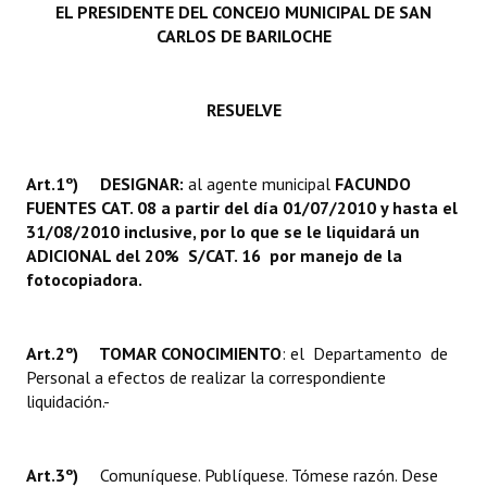
EL PRESIDENTE DEL CONCEJO MUNICIPAL DE SAN
INSTITUCIONAL
CARLOS DE BARILOCHE
Antiguos Pobladores
Noticias Destacadas
RESUELVE
Registros y Distinciones
Art.1º) DESIGNAR:
al agente municipal
FACUNDO
Datos Históricos
FUENTES CAT. 08 a partir del día 01/07/2010 y hasta el
31/08/2010 inclusive, por lo que se le liquidará un
Premio al Mérito - Registro
ADICIONAL del 20% S/CAT. 16 por manejo de la
fotocopiadora.
Audiencias Públicas - Registro
Mujeres que Dejaron Huellas - Registro
Art.2º) TOMAR CONOCIMIENTO
: el Departamento de
Periodistas Decanos - Registro
Personal a efectos de realizar la correspondiente
liquidación.-
Ciudadano Ilustre - Registro
Banca del Vecino - Registro
Art.3º)
Comuníquese. Publíquese. Tómese razón. Dese