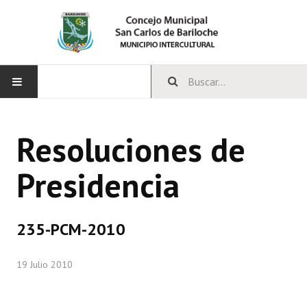
INICIO
Resoluciones de
CONCEJO
Presidencia
Bloques Políticos
Integrantes del Concejo
235-PCM-2010
Comisiones Permanentes
19 Julio 2010
Comisiones Especiales
Concejales Mandato Cumplido