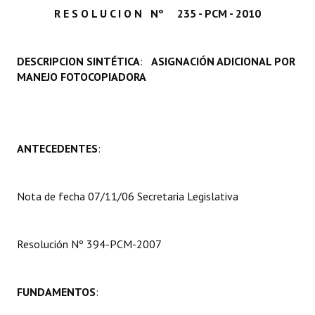
R E S O L U C I O N Nº 235 - PCM - 2010
Programas
LEGISLACIÓN
DESCRIPCION SINTÉTICA
:
ASIGNACIÓN ADICIONAL POR
MANEJO FOTOCOPIADORA
Constitución Nacional
Constitución Provincial
Carta Orgánica 2007
ANTECEDENTES
:
Reglamento Interno
Digesto
Nota de fecha 07/11/06 Secretaria Legislativa
Organigrama
Resolución Nº 394-PCM-2007
DOCUMENTOS
Informes de Gestión
FUNDAMENTOS
:
Proyectos Presentados