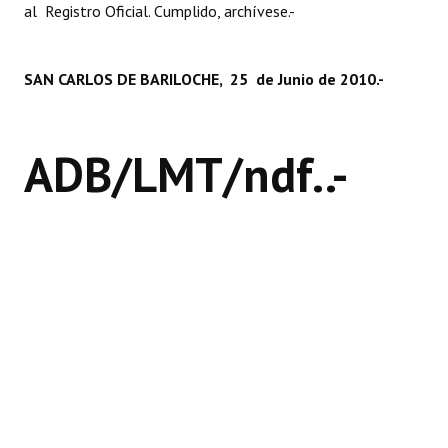
al Registro Oficial. Cumplido, archívese.-
Huéspedes de Honor - Registro
Antiguos Pobladores - Registro
SAN CARLOS DE BARILOCHE, 25 de Junio de 2010.-
Reconocimientos - Registro
Bariloche, Municipio intercultural
ADB/LMT/ndf..-
Entrega de distinciones
REFORMA DE LA CARTA ORGÁNICA