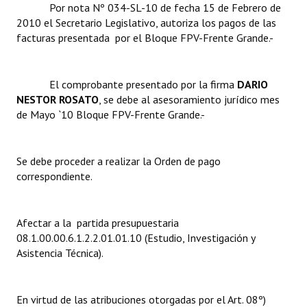
Por nota Nº 034-SL-10 de fecha 15 de Febrero de
2010 el Secretario Legislativo, autoriza los pagos de las
Dictámenes Asesoría Letrada
facturas presentada por el Bloque FPV-Frente Grande.-
Actas de Sesión
El comprobante presentado por la firma 
Informes de Unidad Coordinadora
DARIO
NESTOR ROSATO
, se debe al asesoramiento jurídico mes
Ejecución Presupuestaria
de Mayo `10 Bloque FPV-Frente Grande.-
Actas de Audiencias Públicas
Se debe proceder a realizar la Orden de pago
NORMATIVA
correspondiente.
Comunicaciones
Afectar a la partida presupuestaria
Declaraciones
08.1.00.00.6.1.2.2.01.01.10 (Estudio, Investigación y
Asistencia Técnica).
Resoluciones
Resoluciones de Presidencia
En virtud de las atribuciones otorgadas por el Art. 08º)