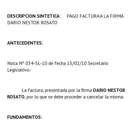
Programas
DESCRIPCION SINTETICA
: PAGO FACTURA A LA FIRMA
LEGISLACIÓN
DARIO NESTOR ROSATO
Constitución Nacional
ANTECEDENTES:
Constitución Provincial
Carta Orgánica 2007
Nota Nº 034-SL-10 de fecha 15/02/10 Secretario
Legislativo.-
Reglamento Interno
Digesto
La factura, presentada por la firma 
DARIO NESTOR
Organigrama
ROSATO
, por lo que se debe proceder a cancelar la misma.
DOCUMENTOS
FUNDAMENTOS:
Informes de Gestión
Proyectos Presentados