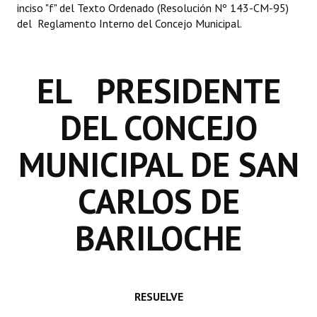
inciso "f" del Texto Ordenado (Resolución Nº 143-CM-95)
INSTITUCIONAL
del Reglamento Interno del Concejo Municipal.
Antiguos Pobladores
Noticias Destacadas
EL PRESIDENTE
Registros y Distinciones
DEL CONCEJO
Datos Históricos
MUNICIPAL DE SAN
Premio al Mérito - Registro
CARLOS DE
Audiencias Públicas - Registro
Mujeres que Dejaron Huellas - Registro
BARILOCHE
Periodistas Decanos - Registro
Ciudadano Ilustre - Registro
RESUELVE
Banca del Vecino - Registro