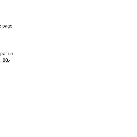
e pago
 por un
 00.-