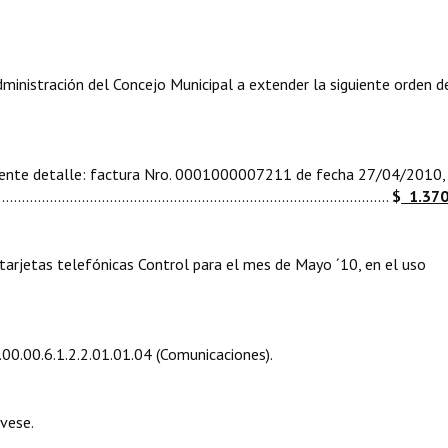
nistración del Concejo Municipal a extender la siguiente orden d
uiente detalle: factura Nro. 0001000007211 de fecha 27/04/2010,
..................................................................................
$
1.370,
 tarjetas telefónicas Control para el mes de Mayo ´10, en el uso
00.00.6.1.2.2.01.01.04 (Comunicaciones).
vese.