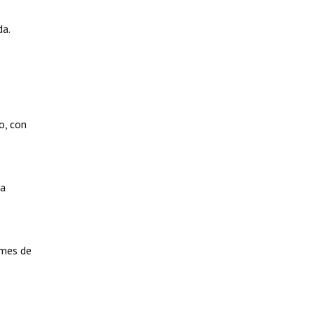
da.
o, con
la
 mes de