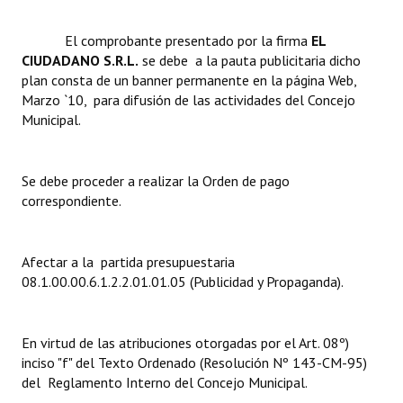
Dictámenes Asesoría Letrada
El comprobante presentado por la firma 
EL
CIUDADANO S.R.L.
se debe a la pauta publicitaria dicho
Actas de Sesión
plan consta de un banner permanente en la página Web,
Marzo `10, para difusión de las actividades del Concejo
Informes de Unidad Coordinadora
Municipal.
Ejecución Presupuestaria
Se debe proceder a realizar la Orden de pago
Actas de Audiencias Públicas
correspondiente.
NORMATIVA
Afectar a la partida presupuestaria
Comunicaciones
08.1.00.00.6.1.2.2.01.01.05 (Publicidad y Propaganda).
Declaraciones
Resoluciones
En virtud de las atribuciones otorgadas por el Art. 08º)
inciso "f" del Texto Ordenado (Resolución Nº 143-CM-95)
Resoluciones de Presidencia
del Reglamento Interno del Concejo Municipal.