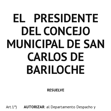
INSTITUCIONAL
EL PRESIDENTE
Antiguos Pobladores
Noticias Destacadas
DEL CONCEJO
Registros y Distinciones
MUNICIPAL DE SAN
Datos Históricos
CARLOS DE
Premio al Mérito - Registro
BARILOCHE
Audiencias Públicas - Registro
Mujeres que Dejaron Huellas - Registro
Periodistas Decanos - Registro
RESUELVE
Ciudadano Ilustre - Registro
Banca del Vecino - Registro
Art.1º)
AUTORIZAR
: al Departamento Despacho y