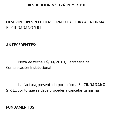
RESOLUCION Nº 126-PCM-2010
Programas
LEGISLACIÓN
DESCRIPCION SINTETICA
: PAGO FACTURA A LA FIRMA
EL CIUDADANO S.R.L.
Constitución Nacional
Constitución Provincial
ANTECEDENTES:
Carta Orgánica 2007
Reglamento Interno
Nota de fecha 16/04/2010, Secretaria de
Comunicación Institucional
Digesto
Organigrama
La factura, presentada por la firma 
EL CIUDADANO
S.R.L.
, por lo que se debe proceder a cancelar la misma.
DOCUMENTOS
Informes de Gestión
FUNDAMENTOS:
Proyectos Presentados