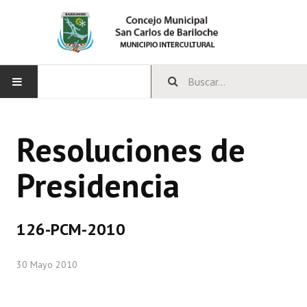
INICIO
Resoluciones de
CONCEJO
Presidencia
Bloques Políticos
Integrantes del Concejo
126-PCM-2010
Comisiones Permanentes
30 Mayo 2010
Comisiones Especiales
Concejales Mandato Cumplido