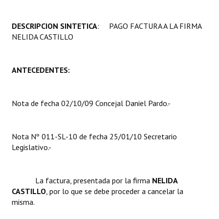
Programas
DESCRIPCION SINTETICA
: PAGO FACTURA A LA FIRMA
LEGISLACIÓN
NELIDA CASTILLO
Constitución Nacional
ANTECEDENTES:
Constitución Provincial
Carta Orgánica 2007
Nota de fecha 02/10/09 Concejal Daniel Pardo.-
Reglamento Interno
Digesto
Nota Nº 011-SL-10 de fecha 25/01/10 Secretario
Legislativo.-
Organigrama
DOCUMENTOS
La factura, presentada por la firma 
NELIDA
CASTILLO
, por lo que se debe proceder a cancelar la
Informes de Gestión
misma.
Proyectos Presentados