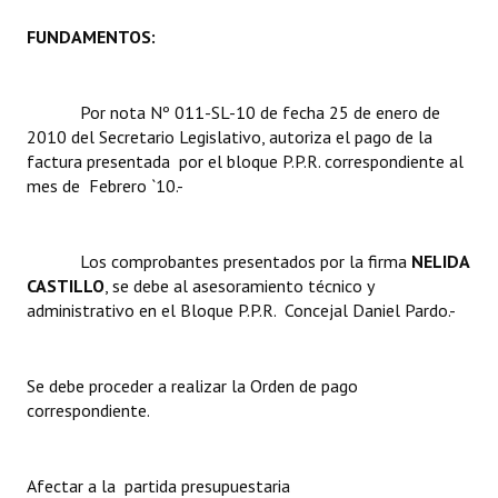
FUNDAMENTOS:
Dictámenes Asesoría Letrada
Actas de Sesión
Por nota Nº 011-SL-10 de fecha 25 de enero de
2010 del Secretario Legislativo, autoriza el pago de la
Informes de Unidad Coordinadora
factura presentada por el bloque P.P.R. correspondiente al
Ejecución Presupuestaria
mes de Febrero `10.-
Actas de Audiencias Públicas
Los comprobantes presentados por la firma 
NELIDA
NORMATIVA
CASTILLO
, se debe al asesoramiento técnico y
administrativo en el Bloque P.P.R.  Concejal Daniel Pardo.-
Comunicaciones
Declaraciones
Se debe proceder a realizar la Orden de pago
correspondiente.
Resoluciones
Resoluciones de Presidencia
Afectar a la partida presupuestaria