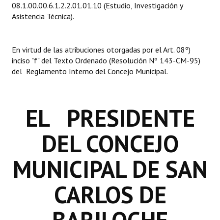
08.1.00.00.6.1.2.2.01.01.10 (Estudio, Investigación y
INSTITUCIONAL
Asistencia Técnica).
Antiguos Pobladores
En virtud de las atribuciones otorgadas por el Art. 08º)
Noticias Destacadas
inciso "f" del Texto Ordenado (Resolución Nº 143-CM-95)
Registros y Distinciones
del Reglamento Interno del Concejo Municipal.
Datos Históricos
EL PRESIDENTE
Premio al Mérito - Registro
Audiencias Públicas - Registro
DEL CONCEJO
Mujeres que Dejaron Huellas - Registro
MUNICIPAL DE SAN
Periodistas Decanos - Registro
CARLOS DE
Ciudadano Ilustre - Registro
Banca del Vecino - Registro