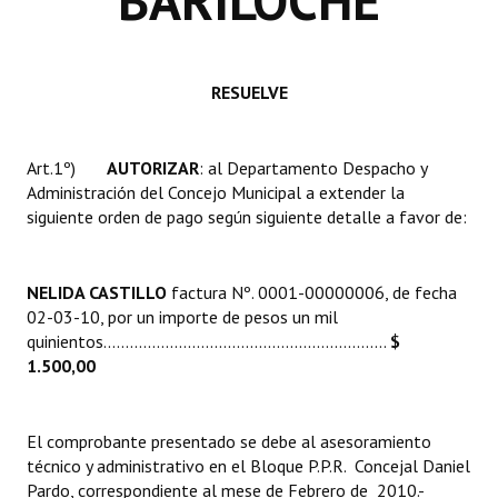
BARILOCHE
Huéspedes de Honor - Registro
Antiguos Pobladores - Registro
RESUELVE
Reconocimientos - Registro
Bariloche, Municipio intercultural
Art.1º)
AUTORIZAR
: al Departamento Despacho y
Administración del Concejo Municipal a extender la
Entrega de distinciones
siguiente orden de pago según siguiente detalle a favor de:
REFORMA DE LA CARTA ORGÁNICA
NELIDA CASTILLO
factura Nº. 0001-00000006, de fecha
02-03-10, por un importe de pesos un mil
quinientos................................................................
$
1.500,00
El comprobante presentado se debe al asesoramiento
técnico y administrativo en el Bloque P.P.R.  Concejal Daniel
Pardo, correspondiente al mese de Febrero de 2010.-