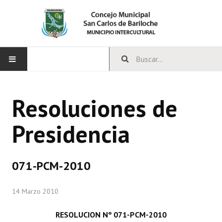
INICIO
Resoluciones de
CONCEJO
Presidencia
Bloques Políticos
Integrantes del Concejo
071-PCM-2010
Comisiones Permanentes
14 Marzo 2010
Comisiones Especiales
Concejales Mandato Cumplido
RESOLUCION Nº 071-PCM-2010