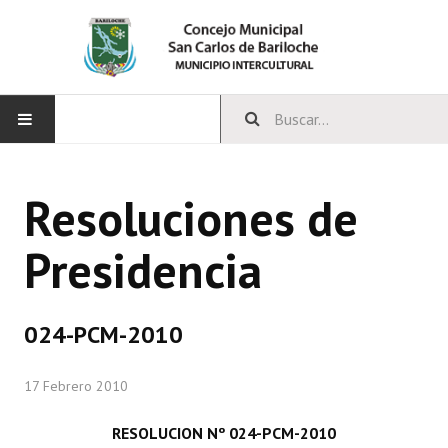
INICIO
Resoluciones de
CONCEJO
Presidencia
Bloques Políticos
Integrantes del Concejo
024-PCM-2010
Comisiones Permanentes
17 Febrero 2010
Comisiones Especiales
Concejales Mandato Cumplido
RESOLUCION Nº 024-PCM-2010