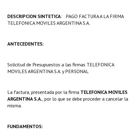
Programas
DESCRIPCION SINTETICA
: PAGO FACTURA A LA FIRMA
LEGISLACIÓN
TELEFONICA MOVILES ARGENTINA S.A.
Constitución Nacional
ANTECEDENTES:
Constitución Provincial
Carta Orgánica 2007
Solicitud de Presupuestos a las firmas TELEFONICA
MOVILES ARGENTINA S.A. y PERSONAL
Reglamento Interno
Digesto
La factura, presentada por la firma
TELEFONICA MOVILES
Organigrama
ARGENTINA S.A.
, por lo que se debe proceder a cancelar la
misma.
DOCUMENTOS
Informes de Gestión
FUNDAMENTOS:
Proyectos Presentados