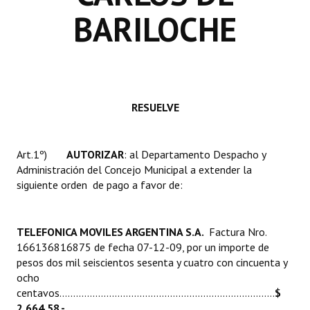
Huéspedes de Honor - Registro
BARILOCHE
Antiguos Pobladores - Registro
Reconocimientos - Registro
Bariloche, Municipio intercultural
RESUELVE
Entrega de distinciones
Art.1º)
AUTORIZAR
: al Departamento Despacho y
REFORMA DE LA CARTA ORGÁNICA
Administración del Concejo Municipal a extender la
siguiente orden de pago a favor de:
TELEFONICA MOVILES ARGENTINA S.A.
Factura Nro.
166136816875 de fecha 07-12-09, por un importe de
pesos dos mil seiscientos sesenta y cuatro con cincuenta y
ocho
centavos..............................................................................
$
2.664,58.-