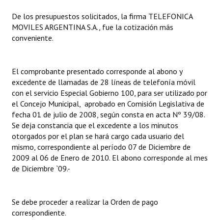
De los presupuestos solicitados, la firma TELEFONICA
Dictámenes Asesoría Letrada
MOVILES ARGENTINA S.A., fue la cotización más
conveniente.
Actas de Sesión
Informes de Unidad Coordinadora
El comprobante presentado corresponde al abono y
Ejecución Presupuestaria
excedente de llamadas de 28 líneas de telefonía móvil
con el servicio Especial Gobierno 100, para ser utilizado por
Actas de Audiencias Públicas
el Concejo Municipal, aprobado en Comisión Legislativa de
fecha 01 de julio de 2008, según consta en acta Nº 39/08.
NORMATIVA
Se deja constancia que el excedente a los minutos
otorgados por el plan se hará cargo cada usuario del
Comunicaciones
mismo, correspondiente al período 07 de Diciembre de
2009 al 06 de Enero de 2010. El abono corresponde al mes
Declaraciones
de Diciembre `09.-
Resoluciones
Se debe proceder a realizar la Orden de pago
Resoluciones de Presidencia
correspondiente.