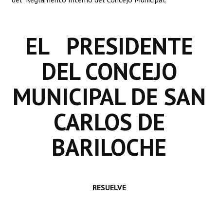
INSTITUCIONAL
Antiguos Pobladores
EL PRESIDENTE
Noticias Destacadas
DEL CONCEJO
Registros y Distinciones
MUNICIPAL DE SAN
Datos Históricos
Premio al Mérito - Registro
CARLOS DE
Audiencias Públicas - Registro
BARILOCHE
Mujeres que Dejaron Huellas - Registro
Periodistas Decanos - Registro
RESUELVE
Ciudadano Ilustre - Registro
Banca del Vecino - Registro