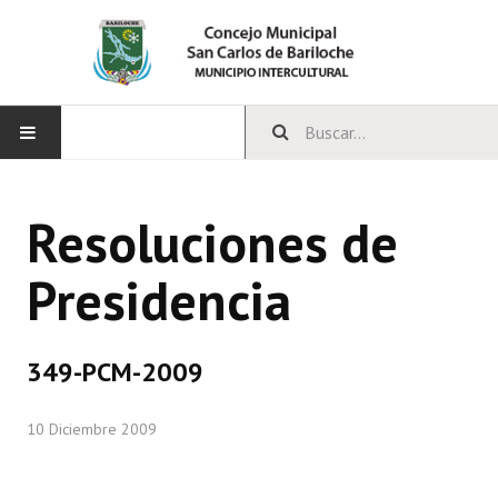
INICIO
Resoluciones de
CONCEJO
Presidencia
Bloques Políticos
Integrantes del Concejo
349-PCM-2009
Comisiones Permanentes
10 Diciembre 2009
Comisiones Especiales
Concejales Mandato Cumplido