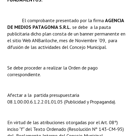
Dictámenes Asesoría Letrada
El comprobante presentado por la firma 
AGENCIA
Actas de Sesión
DE MEDIOS PATAGONIA S.R.L.
se debe a la pauta
publicitaria dicho plan consta de un banner permanente en
Informes de Unidad Coordinadora
el sitio Web ANBariloche, mes de Noviembre `09, para
difusión de las actividades del Concejo Municipal.
Ejecución Presupuestaria
Actas de Audiencias Públicas
Se debe proceder a realizar la Orden de pago
correspondiente.
NORMATIVA
Comunicaciones
Afectar a la partida presupuestaria
08.1.00.00.6.1.2.2.01.01.05 (Publicidad y Propaganda).
Declaraciones
Resoluciones
En virtud de las atribuciones otorgadas por el Art. 08º)
Resoluciones de Presidencia
inciso "f" del Texto Ordenado (Resolución Nº 143-CM-95)
del Reglamento Interno del Concejo Municipal.