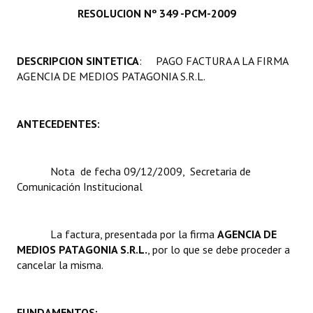
RESOLUCION Nº 349 -PCM-2009
Programas
LEGISLACIÓN
DESCRIPCION SINTETICA
: PAGO FACTURA A LA FIRMA
AGENCIA DE MEDIOS PATAGONIA S.R.L.
Constitución Nacional
Constitución Provincial
ANTECEDENTES:
Carta Orgánica 2007
Reglamento Interno
Nota de fecha 09/12/2009, Secretaria de
Comunicación Institucional
Digesto
Organigrama
La factura, presentada por la firma 
AGENCIA DE
MEDIOS PATAGONIA S.R.L.
, por lo que se debe proceder a
DOCUMENTOS
cancelar la misma.
Informes de Gestión
FUNDAMENTOS:
Proyectos Presentados