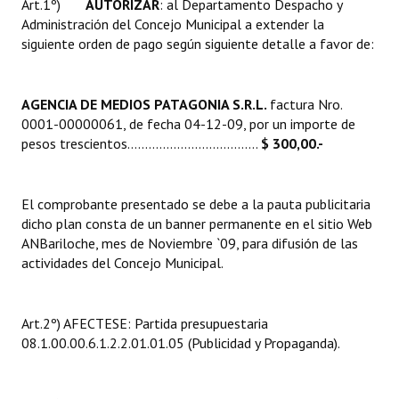
Art.1º)
AUTORIZAR
: al Departamento Despacho y
Huéspedes de Honor - Registro
Administración del Concejo Municipal a extender la
siguiente orden de pago según siguiente detalle a favor de:
Antiguos Pobladores - Registro
Reconocimientos - Registro
AGENCIA DE MEDIOS PATAGONIA
S.R.L
.
factura Nro.
0001-00000061, de fecha 04-12-09, por un importe de
Bariloche, Municipio intercultural
pesos trescientos.....................................
$ 300,00.-
Entrega de distinciones
REFORMA DE LA CARTA ORGÁNICA
El comprobante presentado se debe a la pauta publicitaria
dicho plan consta de un banner permanente en el sitio Web
ANBariloche, mes de Noviembre `09, para difusión de las
actividades del Concejo Municipal.
Art.2º) AFECTESE: Partida presupuestaria
08.1.00.00.6.1.2.2.01.01.05 (Publicidad y Propaganda).