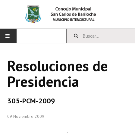
INICIO
Resoluciones de
CONCEJO
Presidencia
Bloques Políticos
Integrantes del Concejo
305-PCM-2009
Comisiones Permanentes
09 Noviembre 2009
Comisiones Especiales
Concejales Mandato Cumplido