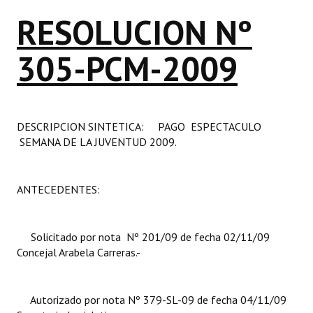
Programas
RESOLUCION Nº
LEGISLACIÓN
305-PCM-2009
Constitución Nacional
Constitución Provincial
DESCRIPCION SINTETICA: PAGO ESPECTACULO
Carta Orgánica 2007
SEMANA DE LA JUVENTUD 2009.
Reglamento Interno
ANTECEDENTES:
Digesto
Organigrama
Solicitado por nota Nº 201/09 de fecha 02/11/09
Concejal Arabela Carreras.-
DOCUMENTOS
Informes de Gestión
Autorizado por nota Nº 379-SL-09 de fecha 04/11/09
Proyectos Presentados