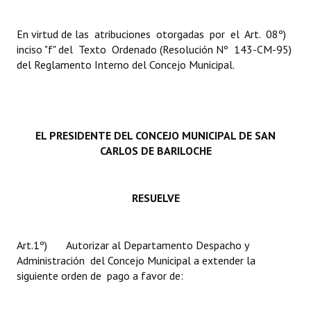
INSTITUCIONAL
En virtud de las atribuciones otorgadas por el Art. 08º)
Antiguos Pobladores
inciso "f" del Texto Ordenado (Resolución Nº 143-CM-95)
del Reglamento Interno del Concejo Municipal.
Noticias Destacadas
Registros y Distinciones
Datos Históricos
EL PRESIDENTE DEL CONCEJO MUNICIPAL DE SAN
CARLOS DE BARILOCHE
Premio al Mérito - Registro
Audiencias Públicas - Registro
RESUELVE
Mujeres que Dejaron Huellas - Registro
Periodistas Decanos - Registro
Art.1º) Autorizar al Departamento Despacho y
Administración del Concejo Municipal a extender la
Ciudadano Ilustre - Registro
siguiente orden de pago a favor de:
Banca del Vecino - Registro