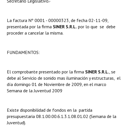
Secretario Legislativo.-
Dictámenes Asesoría Letrada
La factura Nº 0001 - 00000323, de fecha 02-11-09,
Actas de Sesión
presentada por la firma 
SINER S.R.L.
por lo que se debe
proceder a cancelar la misma.
Informes de Unidad Coordinadora
Ejecución Presupuestaria
FUNDAMENTOS:
Actas de Audiencias Públicas
NORMATIVA
El comprobante presentado por la firma
SINER S.R.L.
, se
debe al Servicio de sonido mas iluminación y estructuras, el
día domingo 01 de Noviembre de 2009, en el marco
Comunicaciones
Semana de la Juventud 2009
Declaraciones
Resoluciones
Existe disponibilidad de fondos en la partida
presupuestaria 08.1.00.00.6.1.3.1.08.01.02 (Semana de la
Resoluciones de Presidencia
Juventud).