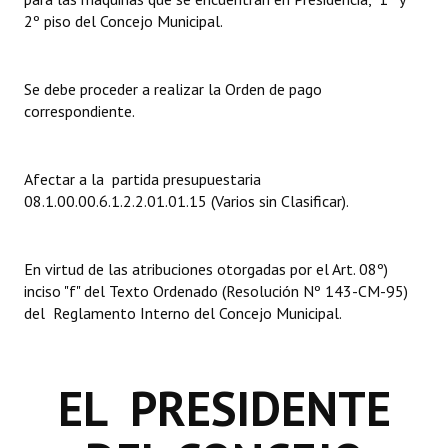
2º piso del Concejo Municipal.
Dictámenes Asesoría Letrada
Actas de Sesión
Se debe proceder a realizar la Orden de pago
correspondiente.
Informes de Unidad Coordinadora
Ejecución Presupuestaria
Afectar a la partida presupuestaria
08.1.00.00.6.1.2.2.01.01.15 (Varios sin Clasificar).
Actas de Audiencias Públicas
NORMATIVA
En virtud de las atribuciones otorgadas por el Art. 08º)
inciso "f" del Texto Ordenado (Resolución Nº 143-CM-95)
Comunicaciones
del Reglamento Interno del Concejo Municipal.
Declaraciones
Resoluciones
EL PRESIDENTE
Resoluciones de Presidencia