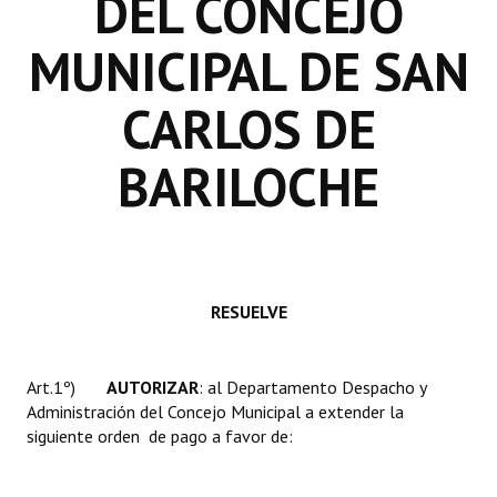
DEL CONCEJO
INSTITUCIONAL
MUNICIPAL DE SAN
Antiguos Pobladores
CARLOS DE
Noticias Destacadas
Registros y Distinciones
BARILOCHE
Datos Históricos
Premio al Mérito - Registro
Audiencias Públicas - Registro
RESUELVE
Mujeres que Dejaron Huellas - Registro
Periodistas Decanos - Registro
Art.1º)
AUTORIZAR
: al Departamento Despacho y
Administración del Concejo Municipal a extender la
Ciudadano Ilustre - Registro
siguiente orden de pago a favor de:
Banca del Vecino - Registro