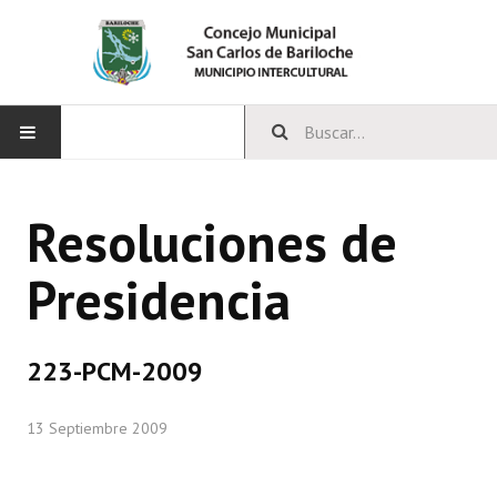
INICIO
Resoluciones de
CONCEJO
Presidencia
Bloques Políticos
Integrantes del Concejo
223-PCM-2009
Comisiones Permanentes
13 Septiembre 2009
Comisiones Especiales
Concejales Mandato Cumplido