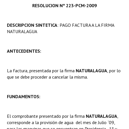
RESOLUCION Nº 223-PCM-2009
Programas
LEGISLACIÓN
DESCRIPCION SINTETICA
: PAGO FACTURA A LA FIRMA
NATURALAGUA
Constitución Nacional
Constitución Provincial
ANTECEDENTES:
Carta Orgánica 2007
Reglamento Interno
La factura, presentada por la firma
NATURALAGUA
, por lo
que se debe proceder a cancelar la misma.
Digesto
Organigrama
FUNDAMENTOS:
DOCUMENTOS
El comprobante presentado por la firma
NATURALAGUA
,
Informes de Gestión
corresponde a la provisión de agua del mes de Julio `09,
para las maquinas que se encuentran en Presidencia, 1º y
Proyectos Presentados