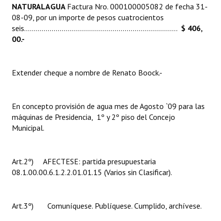
NATURALAGUA
Factura Nro. 000100005082 de fecha 31-
Huéspedes de Honor - Registro
08-09, por un importe de pesos cuatrocientos
seis..............................................................................
$ 406,
Antiguos Pobladores - Registro
00.-
Reconocimientos - Registro
Bariloche, Municipio intercultural
Extender cheque a nombre de Renato Boock.-
Entrega de distinciones
En concepto provisión de agua mes de Agosto `09 para las
REFORMA DE LA CARTA ORGÁNICA
máquinas de Presidencia, 1º y 2º piso del Concejo
Municipal.
Art.2º) AFECTESE: partida presupuestaria
08.1.00.00.6.1.2.2.01.01.15 (Varios sin Clasificar).
Art.3º) Comuníquese. Publíquese. Cumplido, archívese.