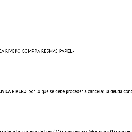
CA RIVERO COMPRA RESMAS PAPEL.-
CNICA RIVERO
, por lo que se debe proceder a cancelar la deuda cont
se debe a la compra de tres (03) cajas resmas A4 y una (01) caja re