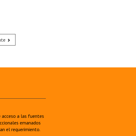
nte
re acceso a las fuentes
sdiccionales emanados
van el requerimiento.