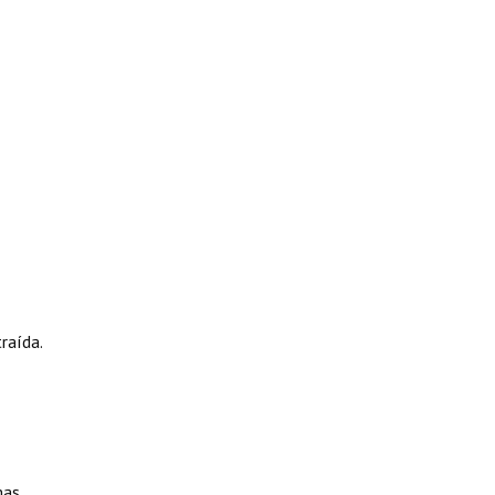
raída.
mas