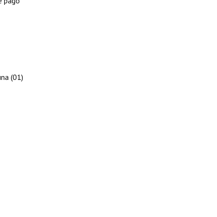
e pago
na (01)