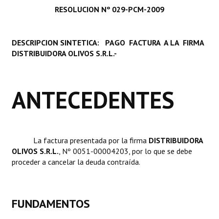
RESOLUCION Nº 029-PCM-2009
Programas
LEGISLACIÓN
DESCRIPCION SINTETICA: PAGO FACTURA A LA FIRMA
DISTRIBUIDORA OLIVOS S.R.L.-
Constitución Nacional
Constitución Provincial
ANTECEDENTES
Carta Orgánica 2007
Reglamento Interno
Digesto
La factura presentada por la firma 
DISTRIBUIDORA
OLIVOS S.R.L.
, Nº 0051-00004203, por lo que se debe
Organigrama
proceder a cancelar la deuda contraída.
DOCUMENTOS
Informes de Gestión
FUNDAMENTOS
Proyectos Presentados