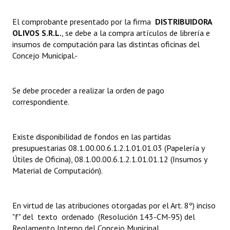
Dictámenes Asesoría Letrada
El comprobante presentado por la firma 
DISTRIBUIDORA
OLIVOS S.R.L.
, se debe a la compra artículos de librería e
Actas de Sesión
insumos de computación para las distintas oficinas del
Concejo Municipal.-
Informes de Unidad Coordinadora
Ejecución Presupuestaria
Se debe proceder a realizar la orden de pago
correspondiente.
Actas de Audiencias Públicas
NORMATIVA
Existe disponibilidad de fondos en las partidas
presupuestarias 08.1.00.00.6.1.2.1.01.01.03 (Papelería y
Comunicaciones
Útiles de Oficina), 08.1.00.00.6.1.2.1.01.01.12 (Insumos y
Material de Computación).
Declaraciones
Resoluciones
En virtud de las atribuciones otorgadas por el Art. 8º) inciso
Resoluciones de Presidencia
"f" del texto ordenado (Resolución 143-CM-95) del
Reglamento Interno del Concejo Municipal.