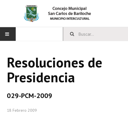
INICIO
Resoluciones de
CONCEJO
Presidencia
Bloques Políticos
Integrantes del Concejo
029-PCM-2009
Comisiones Permanentes
18 Febrero 2009
Comisiones Especiales
Concejales Mandato Cumplido