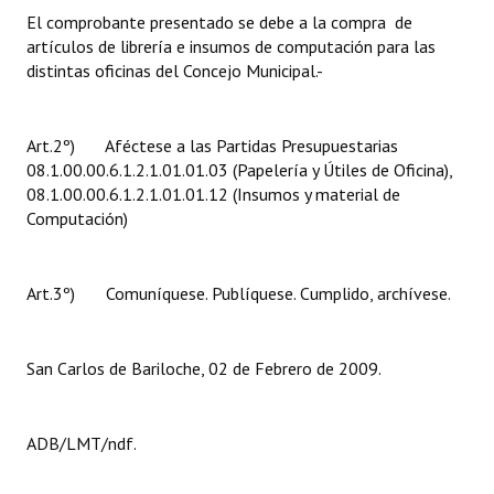
El comprobante presentado se debe a la compra de
Huéspedes de Honor - Registro
artículos de librería e insumos de computación para las
Antiguos Pobladores - Registro
distintas oficinas del Concejo Municipal.-
Reconocimientos - Registro
Art.2º) Aféctese a las Partidas Presupuestarias
Bariloche, Municipio intercultural
08.1.00.00.6.1.2.1.01.01.03 (Papelería y Útiles de Oficina),
08.1.00.00.6.1.2.1.01.01.12 (Insumos y material de
Entrega de distinciones
Computación)
REFORMA DE LA CARTA ORGÁNICA
Art.3º) Comuníquese. Publíquese. Cumplido, archívese.
San Carlos de Bariloche, 02 de Febrero de 2009.
ADB/LMT/ndf.